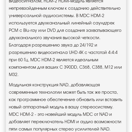
видеосигналом, HDM-2 HDMI-модуль является
непревзойденным ключом к созданию действительно
универсальной аудиосистемы. В MDC HDM-2
используется двухканальный линейный саундтрек
PCM с Blu-ray или DVD для создания захватывающего
двухканального звучания высокой четкости.
Благодаря разрешению звука до 24/192 и
разрешению видеосигнала UHD 4K с частотой 4:4:4
при 60 Гц, MDC HDM-2 является идеальным
компонентом для ваших C 390DD, C368, C388, M12 или
M32.
Модульная конструкция NAD, добавляющая
современные технологии может быть так же проста,
как программное обеспечение обновить или вставить
новый аппаратный модуль в вашу стереосистему.
MDC HDM-2 - это новейший модуль MDC от NAD и
добавляет переключатель HDMI и аудио возможности
пяти самых популярных стерео усилителей NAD.