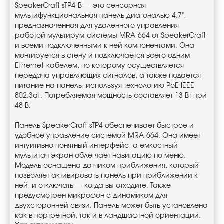
SpeakerCraft sTP4-B — это сенсорная
мультифункциональная панель диагональю 4.7",
предназначенная для удаленного управления
работой мультирум-системы MRA-664 от SpeakerCraft
и всеми подключенными к ней компонентами. Она
монтируется в стену и подключается всего одним
Ethernet-кабелем, по которому осуществляется
передача управляющих сигналов, а также подается
питание на панель, используя технологию PoE IEEE
802.3at. Потребляемая мощность составляет 13 Вт при
48 В.
Панель SpeakerCraft sTP4 обеспечивает быстрое и
удобное управление системой MRA-664. Она имеет
интуитивно понятный интерфейс, а емкостный
мультитач экран облегчает навигацию по меню.
Модель оснащена датчиком приближения, который
позволяет активировать панель при приближении к
ней, и отключать — когда вы отходите. Также
предусмотрен микрофон с динамиком для
двухсторонней связи. Панель может быть установлена
как в портретной, так и в ландшафтной ориентации.