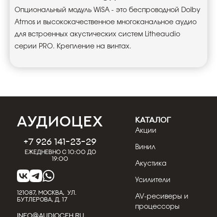
Опциональный модуль WiSA - это беспроводной Dolby
Atmos и высококачественное многоканальное аудио
для встроенных акустических систем Litheaudio
серии PRO. Крепление на винтах.
КАТАЛОГ
Акции
+7 926 141-23-29
Винил
Ежедневно с 10:00 до
19:00
Акустика
Усилители
121087, МОСКВА, УЛ.
AV-ресиверы и
БУТЛЕРОВА, Д. 17
процессоры
INFO@AUDIOCEH.RU