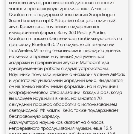
качество звука, расширенный диапазон высоких
частот и превосходную детализацию. А чип от
Qualcomm с поддержкой технологии Snapdragon
Sound и кодека aptX Adaptive обещают отличный
звук. Кроме того, наушники поддерживают
иммерсивный формат Sony 360 Reality Audio.
Qualcomm также обеспечивает стабильную связь по
протоколу Bluetooth 5.2 с поддержкой технологии
TrueWireless Mirroring (независимая передача данных
на левый и правый наушники) для уменьшая
задержки и прерываний звука и Multipoint для
одновременной работы с двумя устройствами.
Наушники получили дизайн с «ножкой» в стиле AirPods
и достаточно уникальный зарядный кейс. Выделяется
он не только необычными формами, но и функцией
ультрафиолетовой стерилизации. Каждый раз, когда
вы кладете наушники в кейс, начинается 70-
секундный процесс обработки с использованием
светодиодной УФ-лампы. Кейс также поддерживает
беспроводную зарядку.
Аккумулятора наушников хватает на 6 часов
непрерывного прослушивания музыки, еще 12.5