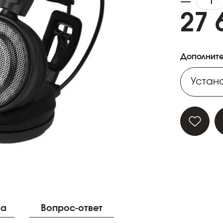
27 
Дополните
Устано
Устано
Устано
Устано
Устано
ва
Вопрос-ответ