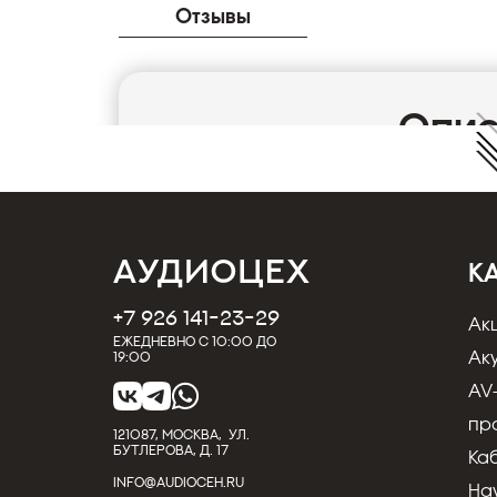
Отзывы
Опи
Наушники AUDIO-TECHNICA ATH-AD700X
Audio-Technica ATH-AD700X — накладные д
Наушники оборудованы лёгкими алюминиев
предельно естественным звучанием без ощ
давления на уши. Открытый акустический 
К
звуковыми катушками с CCAW-обмоткой (
обеспечивают объёмное звучание с прево
+7 926 141-23-29
Ак
Оригинальное оголовье 3D Wing автоматич
Ежедневно с 10:00 до
позволяет наслаждаться первоклассным з
Ак
19:00
Лёгкий алюминиевый корпус, чрезвычайно
AV
высококачественный односторонний кабел
наслаждаться качественной музыкой прод
пр
121087, МОСКВА, УЛ.
усталости. В комплекте с наушниками идёт 
БУТЛЕРОВА, Д. 17
Ка
Характеристики
INFO@AUDIOCEH.RU
Производитель Audio-Technica
На