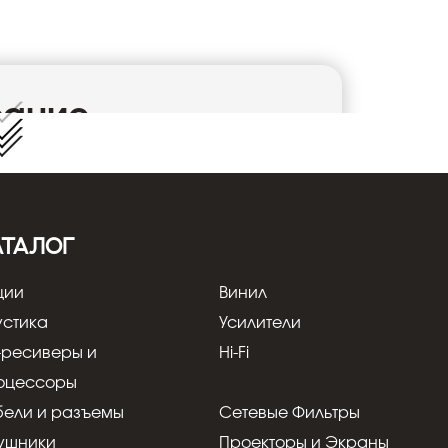
сание
инамические наушники открытого типа.
ыми сетками на чашках и отличаются
ущения замкнутого пространства и
дизайн и современные 53-мм излучатели со
АТАЛОГ
плакированный медью алюминий)
сходными высокими и средними частотами.
ции
Винил
ески подстраивается под вашу голову и
вуком с подобающим уровнем комфорта.
устика
Усилители
 удобные крупные и мягкие амбушюры и
-ресиверы и
Hi-Fi
ь из бескислородной меди позволяют
олжительное время без ощущения
оцессоры
переходник 6,3 мм джек.
бели и разъемы
Сетевые Фильтры
ушники
Проекторы и Экраны