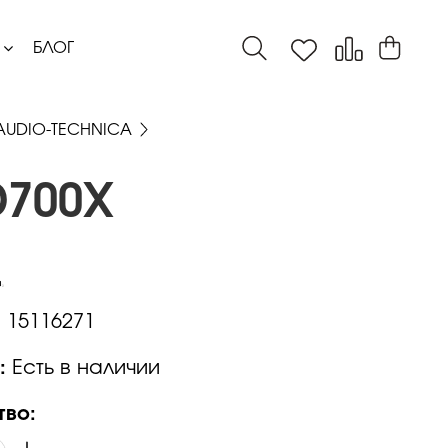
БЛОГ
AUDIO-TECHNICA
D700X
:
15116271
:
Есть в наличии
тво: