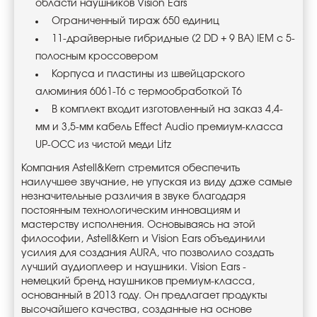
области наушников Vision Ears
Ограниченный тираж 650 единиц
11-драйверные гибридные (2 DD + 9 BA) IEM с 5-
полосным кроссовером
Корпуса и пластины из швейцарского
алюминия 6061-T6 с термообработкой T6
В комплект входит изготовленный на заказ 4,4-
мм и 3,5-мм кабель Effect Audio премиум-класса
UP-OCC из чистой меди Litz
Компания Astell&Kern стремится обеспечить
наилучшее звучание, не упуская из виду даже самые
незначительные различия в звуке благодаря
постоянным технологическим инновациям и
мастерству исполнения. Основываясь на этой
философии, Astell&Kern и Vision Ears объединили
усилия для создания AURA, что позволило создать
лучший аудиоплеер и наушники. Vision Ears -
немецкий бренд наушников премиум-класса,
основанный в 2013 году. Он предлагает продукты
высочайшего качества, созданные на основе