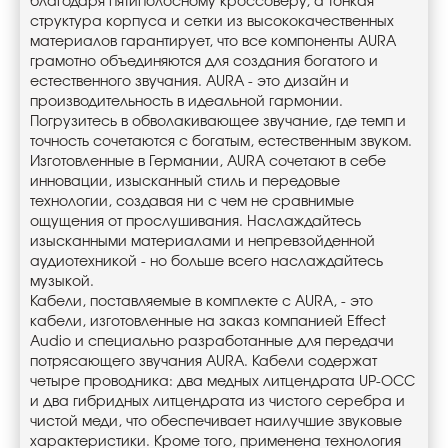
благодаря пятиполосному кроссоверу, а тонкая
структура корпуса и сетки из высококачественных
материалов гарантирует, что все компоненты AURA
грамотно объединяются для создания богатого и
естественного звучания. AURA - это дизайн и
производительность в идеальной гармонии.
Погрузитесь в обволакивающее звучание, где темп и
точность сочетаются с богатым, естественным звуком.
Изготовленные в Германии, AURA сочетают в себе
инновации, изысканный стиль и передовые
технологии, создавая ни с чем не сравнимые
ощущения от прослушивания. Наслаждайтесь
изысканными материалами и непревзойденной
аудиотехникой - но больше всего наслаждайтесь
музыкой.
Кабели, поставляемые в комплекте с AURA, - это
кабели, изготовленные на заказ компанией Effect
Audio и специально разработанные для передачи
потрясающего звучания AURA. Кабели содержат
четыре проводника: два медных литцендрата UP-OCC
и два гибридных литцендрата из чистого серебра и
чистой меди, что обеспечивает наилучшие звуковые
характеристики. Кроме того, применена технология