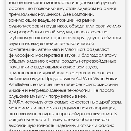
технологического мастерства и тщательной ручной
работы, что позволило ему стать лидером на рынке
премиальных наушников. Две компании,
занимающие ведущие позиции на рынке
аудиоплееров и наушников, объединили свои усилия
для разработки новой модели, основываясь на
глубоком уважении к ценностям друг друга в области
звука и их выдающейся технологической
компетенции. Astell&Kern и Vision Ears разделяют
философию мастерства в звуке, и благодаря этому
общему видению смогли создать непревзойденные
наушники с выдающимся качеством звука,
целостностью и дизайном, о которых мечтают все
любители аудио. Представляем AURA от Vision Ears и
Astell&Kern, воплотившие в себе бескомпромиссный
дизайн и непревзойденные технологии. Не просто
слушайте музыку - погрузитесь в нее.
В AURA используются самые качественные драйверы,
материалы и тщательно продуманная конструкция,
что позволяет создать непревзойденное звучание. В
общей сложности 11 излучателей обеспечивают
высочайшую точность, идеальный отклик и баланс