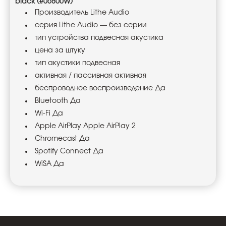
black (#06800W)
Производитель Lithe Audio
серия Lithe Audio — без серии
тип устройства подвесная акустика
цена за штуку
тип акустики подвесная
активная / пассивная активная
беспроводное воспроизведение Да
Bluetooth Да
Wi-Fi Да
Apple AirPlay Apple AirPlay 2
Chromecast Да
Spotify Connect Да
WiSA Да