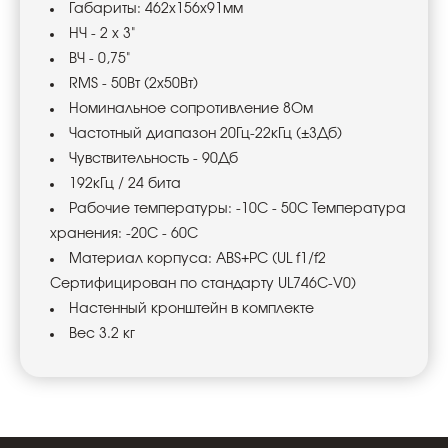
Габариты: 462х156х91мм
НЧ - 2 х 3"
ВЧ - 0,75"
RMS - 50Вт (2х50Вт)
Номинальное сопротивление 8Ом
Частотный диапазон 20Гц-22кГц (±3Дб)
Чувствительность - 90Дб
192кГц / 24 бита
Рабочие температуры: -10C - 50C Температура
хранения: -20C - 60C
Материал корпуса: ABS+PC (UL f1/f2
Сертифицирован по стандарту UL746C-V0)
Настенный кронштейн в комплекте
Вес 3.2 кг