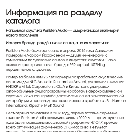
Информация по разделу
каталога
Напольная акустика Perlisten Audio — американская инженерия
нового поколения
История бренда: рождённые из опыта, а не из маркетинга
Perlisten Audio была основана в апреле 2016 года Даниэлем
Ромером и Ларсом Йохансеном — двумя инженерами с
суммарным полувековым опытом в индустрии акустики. Само
название раскрывает суть бренда: PERceptual LISTENing —
перцептивное слушание.
Ромер за более чем 25 лет карьеры разрабатывал акустические
системы для NHT, Acoustic Research и Advent, руководил отделами
НИОКР в MITek Corporation в США и Китае, консультировал
автомобильные аудиопрограммы и работал в аэрокосмической
акустике. Йохансен принёс десятилетия опыта в высококлассной
дистрибуции и производстве, накопленного в работе с JBL, Harman
International, Klipsch и M&K Sound.
Несмотря на основание в 2016 году, первые готовые серийные
колонки Perlisten Audio появились лишь в 2020-м — промежуточные
годы были посвящены масштабной программе НИОКР, прежде
всего оптимизации фирменного DPC-массива. Результат