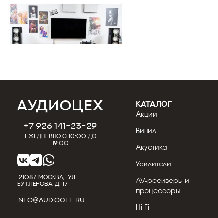
КАТАЛОГ
24.07.2026
Кострицын Евгений
Акции
+7 926 141-23-29
Обзор напольной акустики Mission
Винил
ZX-5
Ежедневно с 10:00 до
19:00
Mission ZX-5 — трёхполосная напольная
Акустика
акустическая система, флагман семейства
Усилители
Mission, которая допол...
121087, МОСКВА, УЛ.
AV-ресиверы и
БУТЛЕРОВА, Д. 17
Подробнее
процессоры
INFO@AUDIOCEH.RU
Hi-Fi