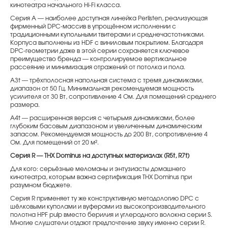
кинотеатра начального Hi-Fi класса.
Серия A — наиболее доступная линейка Perlisten, реализующая
фирменный DPC-массив в упрощённом исполнении с
традиционными купольными твитерами и среднечастотниками.
Корпуса выполнены из HDF с виниловым покрытием. Благодаря
DPC-геометрии даже в этой серии сохраняется ключевое
преимущество бренда — контролируемое вертикальное
рассеяние и минимизация отражений от потолка и пола.
A3t — трёхполосная напольная система с тремя динамиками,
диапазон от 50 Гц. Минимальная рекомендуемая мощность
усилителя от 30 Вт, сопротивление 4 Ом. Для помещений среднего
размера.
A4t — расширенная версия с четырьмя динамиками, более
глубоким басовым диапазоном и увеличенным динамическим
запасом. Рекомендуемая мощность до 200 Вт, сопротивление 4
Ом. Для помещений от 20 м².
Серия R — THX Dominus на доступных материалах (R5t, R7t)
Для кого: серьёзные меломаны и энтузиасты домашнего
кинотеатра, которым важна сертификация THX Dominus при
разумном бюджете.
Серия R применяет ту же конструктивную методологию DPC с
шёлковыми куполами и вуферами из высокопроизводительного
полотна HPF pulp вместо берилия и углеродного волокна серии S.
Многие слушатели отдают предпочтение звуку именно серии R.