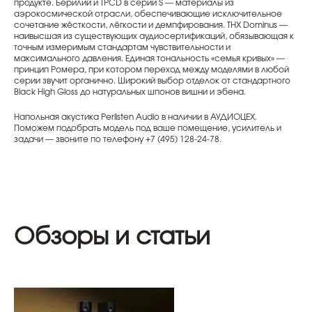
продукте. Берилий и TPCD в серии S — материалы из
аэрокосмической отрасли, обеспечивающие исключительное
сочетание жёсткости, лёгкости и демпфирования. THX Dominus —
наивысшая из существующих аудиосертификаций, обязывающая к
точным измеримым стандартам чувствительности и
максимального давления. Единая тональность «семья кривых» —
принцип Ромера, при котором переход между моделями в любой
серии звучит органично. Широкий выбор отделок от стандартного
Black High Gloss до натуральных шпонов вишни и эбена.
Напольная акустика Perlisten Audio в наличии в АУДИОЦЕХ.
Поможем подобрать модель под ваше помещение, усилитель и
задачи — звоните по телефону +7 (495) 128-24-78.
Обзоры и статьи