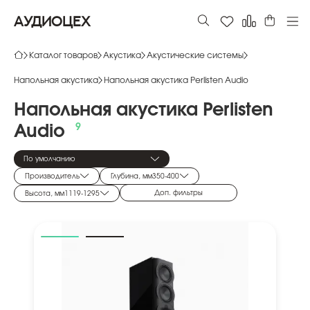
АУДИОЦЕХ
Каталог товаров
Акустика
Акустические системы
Напольная акустика
Напольная акустика Perlisten Audio
Напольная
акустика
Perlisten
Audio
По умолчанию
Производитель
Глубина, мм
350
-
400
Доп. фильтры
Высота, мм
1119
-
1295