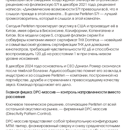
превзошёл все ожидания: когда журнал Stereophile опубликовал
рецензию на флагманскую S7t в декабре 2021 года, рецензент
написал: «Динамические возможности S7t превзошли всё, что я
слышал прежде в этой комнате... В целом Perlisten S7t — лучший
громкоговоритель, который я слышал в этой комнате».
Сегодня Perlisten проектирует акустику в США и производит её в
Китае, имея офисы в Висконсине, Калифорнии, Копенгагене и
Китае. Все модели серии S, старший флагман серии R и
сабвуферы компании имеют сертификат THX Dominus — новейший
и самый высокий уровень сертификации THX для домашних
кинотеатров, требующий чувствительности 92 дБ и способности
воспроизводить 120 дБ на расстоянии 1 м при очень низком
уровне искажений.
В декабре 2024 года основатель и CEO Дэниэл Ромер скончался
после тяжёлой болезни. Аудиосообщество помнит его за вклад в
индустрию и за создание Perlisten — компании, построенной на
партнёрстве, дружбе и стремлении к превосходящему качеству
звука. Команда продолжает его дело.
Главная фишка: DPC-массив — контроль направленности вместо
рассеяния
Ключевое техническое решение, отличающее Perlisten от всей
остальной акустики на рынке, — фирменный DPC-массив
(Directivity Pattern Control).
DPC-массив представляет собой трёхкупольную конфигурацию
MTM: твитер, фланкированный сверху и снизу среднечастотными