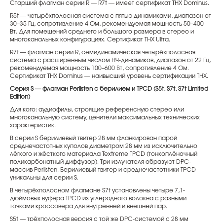
Старший флагман серии R — R7t — имеет сертификат THX Dominus.
R5t — четырёхполосная система с пятью динамиками, диапазон от
30–35 Гц, сопротивление 4 Ом, рекомендуемая мощность 50–400
Вт. Для помещений среднего и большого размера в стерео и
многоканальных конфигурациях. Сертификат THX Ultra.
R7t — флагман серии R, семидинамическая четырёхполосная
система с расширенным числом НЧ-динамиков, диапазон от 22 Гц,
рекомендуемая мощность 100–600 Вт, сопротивление 4 Ом.
Сертификат THX Dominus — наивысший уровень сертификации THX.
Серия S — флагман Perlisten с берилием и TPCD (S5t, S7t, S7t Limited
Edition)
Для кого: аудиофилы, строящие референсную стерео или
многоканальную систему, ценители максимальных технических
характеристик.
В серии S берилиевый твитер 28 мм фланкирован парой
среднечастотных куполов диаметром 28 мм из исключительно
лёгкого и жёсткого материала Textreme TPCD (тонкоплёночный
поликарбонатный диффузор). Три излучателя образуют DPC-
массив Perlisten. Берилиевый твитер и среднечастотники TPCD
уникальны для серии S.
В четырёхполосном флагмане S7t установлены четыре 7,1-
дюймовых вуфера TPCD из углеродного волокна с разными
точками кроссовера для внутренней и внешней пар.
S5t — трёхполосная версия с той же DPC-системой с 28 мм