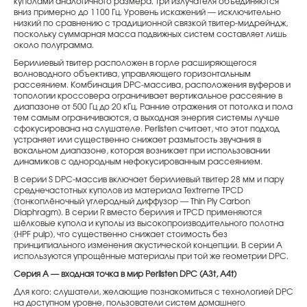
куполами аналогичного размера. Три излучателя объединяются
вниз примерно до 1100 Гц. Уровень искажений — исключительно
низкий по сравнению с традиционной связкой твитер-мидрейндж,
поскольку суммарная масса подвижных систем составляет лишь
около полуграмма.
Берилиевый твитер расположен в горле расширяющегося
волноводного объектива, управляющего горизонтальным
рассеянием. Комбинация DPC-массива, расположения вуферов и
топологии кроссовера ограничивает вертикальное рассеяние в
диапазоне от 500 Гц до 20 кГц. Ранние отражения от потолка и пола
тем самым ограничиваются, а выходная энергия системы лучше
сфокусирована на слушателе. Perlisten считает, что этот подход
устраняет или существенно снижает размытость звучания в
вокальном диапазоне, которая возникает при использовании
динамиков с однородным нефокусированным рассеянием.
В серии S DPC-массив включает берилиевый твитер 28 мм и пару
среднечастотных куполов из материала Textreme TPCD
(тонкоплёночный углеродный диффузор — Thin Ply Carbon
Diaphragm). В серии R вместо берилия и TPCD применяются
шёлковые купола и куполы из высокопроизводительного полотна
(HPF pulp), что существенно снижает стоимость без
принципиального изменения акустической концепции. В серии A
используются упрощённые материалы при той же геометрии DPC.
Серия A — входная точка в мир Perlisten DPC (A3t, A4t)
Для кого: слушатели, желающие познакомиться с технологией DPC
на доступном уровне, пользователи систем домашнего