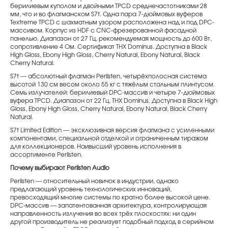
берилиевым куполом и двойными TPCD среднечастотниками 28
мм, что и во флагманском S7t. Одна пара 7-дюймовых вуферов
Textreme TPCD с шахматным узором расположена над и под DPC-
массивом. Корпус из HDF с CNC-фрезерованной фасадной
панелью. Диапазон от 27 Гц, рекомендуемая мощность до 600 Вт,
сопротивление 4 Ом. Сертификат THX Dominus. Доступна в Black
High Gloss, Ebony High Gloss, Cherry Natural, Ebony Natural, Black
Cherry Natural.
S7t — абсолютный флагман Perlisten, четырёхполосная система
высотой 130 см весом около 55 кг с тяжёлым стальным плинтусом.
Семь излучателей: берилиевый DPC-массив и четыре 7-дюймовых
вуфера TPCD. Диапазон от 22 Гц, THX Dominus. Доступна в Black High
Gloss, Ebony High Gloss, Cherry Natural, Ebony Natural, Black Cherry
Natural.
S7t Limited Edition — эксклюзивная версия флагмана с усиленными
компонентами, специальной отделкой и ограниченным тиражом
для коллекционеров. Наивысший уровень исполнения в
ассортименте Perlisten.
Почему выбирают Perlisten Audio
Perlisten — относительный новичок в индустрии, однако
предлагающий уровень технологических инноваций,
превосходящий многие системы по кратно более высокой цене.
DPC-массив — запатентованная архитектура, контролирующая
направленность излучения во всех трёх плоскостях: ни один
другой производитель не реализует подобный подход в серийном