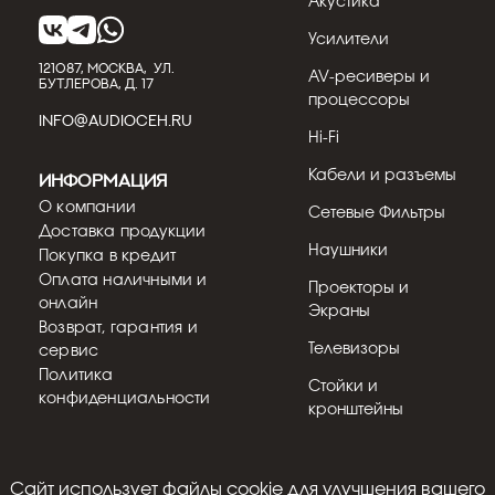
Акустика
31.07.2026
Кострицын Евгений
Усилители
Обзор стереоусилителя Emotiva
121087, МОСКВА, УЛ.
AV-ресиверы и
BasX TA2
БУТЛЕРОВА, Д. 17
процессоры
Emotiva BasX TA2 — это возможность испытать
INFO@AUDIOCEH.RU
гибкость и качество звучания отдельных
Hi-Fi
аудиофильских ком...
Кабели и разъемы
Информация
Подробнее
О компании
Сетевые Фильтры
Доставка продукции
Наушники
Покупка в кредит
Оплата наличными и
Проекторы и
онлайн
Экраны
Возврат, гарантия и
Телевизоры
сервис
Политика
Стойки и
конфиденциальности
кронштейны
Cайт использует файлы cookie для улучшения вашего