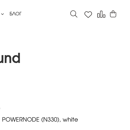
БЛОГ
und
:
POWERNODE (N330), white