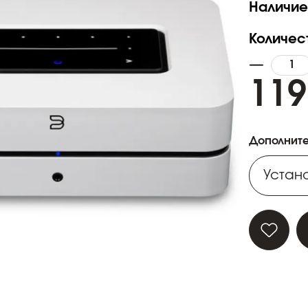
Наличие
Количес
119
Дополните
Устано
Устано
Устано
Устано