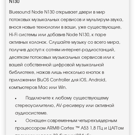
N130
Bluesound Node N130 открывает двери в мир
потоковых музыкальных сервисов и мультирум-звука,
внося новые технологии в ваши, уже существующие,
Hi-Fi системы или добавив Node N130, к паре
активных колонок. Слушайте музыку со всего мира,
получив доступ к сотням интернет-радиостанций,
десяткам потоковых музыкальных сервисов или к
вашей собственной цифровой музыкальной
библиотеке, нажав лишь несколько кнопок в
приложении BluOS Controller для iOS, Android,
компьютеров Mac или Win.
Подключите к любому существующему
стереоусилителю, AV-ресиверу или активной
аудиосистеме.
Оснащен современным четырехъядерным
процессором ARM® Cortex ™ A53 1,8 ГГц и ЦАП'ом