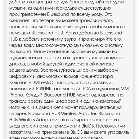
добавив концентратор для беспроводной передачи
музыки на один или несколько существующих
проигрывателей Bluesound по всему дому. Это
означает, что теперь вы можете транслировать
практически любой источник звука в любом месте с
помощью Bluesound HUB. Легко добавьте Bluesound
HUB к любому источнику звука и транслируйте его
через вашу многокомнатную музыкальную систему
Bluesound. Наслаждайтесь любимой музыкой из
аудиоисточников, таких как проигрыватель компакт-
дисков, в любой другой подключенной комнате
вашего дома. Воспользуйтесь широким выбором
цифровых и аналоговых входов концентратора,
включая HDMI eARC, цифровой коаксиальный,
оптический TOSLINK, аналоговый RCA и аудиовход MM
Phono. Каждый Bluesound HUB может одновременно
транслировать один цифровой и один аналоговый
источник, и в одной сети может поддерживаться до
четырех Bluesound HUB Wireless Adapter. Bluesound
HUB Wireless Adapter легко выбирается в качестве
входного сигнала в приложении BluOS. Несколькими
нажатиями на приложение BluOS вы можете управлять
всей многокомнатной системой со своего