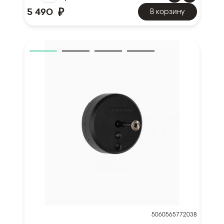
₽
5 490
В корзину
5060565772038