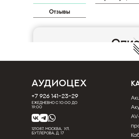
Отзывы
Опи
Кронштейны для акустики Monitor Audio Vec
Кронштейн для крепления акустической си
угловом стыке стен или в горизонтальном п
Пару акустических систем V240 можно уст
двух угловых кронштейнов. Это обеспечит р
К
сквозное отверстие для пропускания кабел
Технические характеристики
+7 926 141-23-29
Ак
Тип Кронштейн
Ежедневно с 10:00 до
Ак
19:00
Страна (главный офис) Великобритан
Гарантийный срок 5 лет
AV
пр
Характеристики
121087, МОСКВА, УЛ.
БУТЛЕРОВА, Д. 17
Поворот Нет
Ка