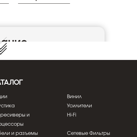
сание
ta V-Corner Black
стемы Vecta в вертикальном положении в
оложении в угловом стыке стены и потолка.
ановить другрядом с другом при помощи
ассеяние звука почти на 180°. Имеется
АТАЛОГ
я, подводимого к клеммам.
Общие
ции
Винил
устика
Усилители
ия
-ресиверы и
Hi-Fi
оцессоры
бели и разъемы
Сетевые Фильтры