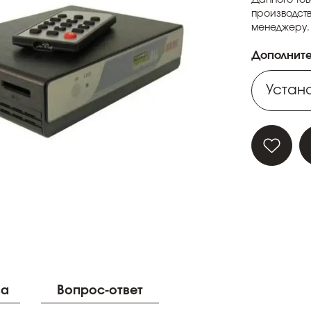
производств
менеджеру.
Дополните
Устано
Устано
Устано
Устано
Устано
ва
Вопрос-ответ