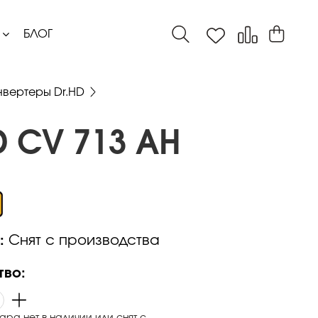
БЛОГ
нвертеры Dr.HD
D CV 713 AH
:
Снят с производства
тво:
ара нет в наличии или снят с