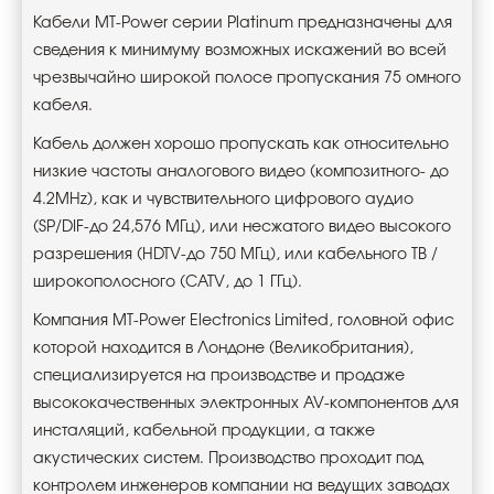
Кабели
MT
-
Power
серии
Platinum
предназначены для
сведения к минимуму возможных искажений во всей
чрезвычайно широкой полосе пропускания 75 омного
кабеля.
Кабель должен хорошо пропускать как относительно
низкие частоты аналогового видео (композитного- до
4.2
MHz
), как и чувствительного цифрового аудио
(
SP
/
DIF
-до 24,576 МГц), или несжатого видео высокого
разрешения (
HDTV
-до 750 МГц), или кабельного ТВ /
широкополосного (
CATV
, до 1 ГГц).
Компания
MT
-
Power
Electronics
Limited
, головной офис
которой находится в Лондоне (Великобритания),
специализируется на производстве и продаже
высококачественных электронных
AV
-компонентов для
инсталяций, кабельной продукции, а также
акустических систем. Производство проходит под
контролем инженеров компании на ведущих заводах