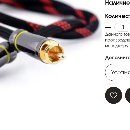
Наличие
Количес
Данного тов
производств
менеджеру.
Дополните
Устано
Устано
Устано
Устано