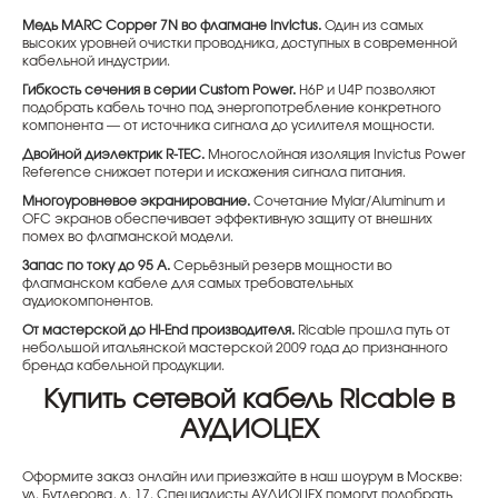
Медь MARC Copper 7N во флагмане Invictus.
Один из самых
высоких уровней очистки проводника, доступных в современной
кабельной индустрии.
Гибкость сечения в серии Custom Power.
H6P и U4P позволяют
подобрать кабель точно под энергопотребление конкретного
компонента — от источника сигнала до усилителя мощности.
Двойной диэлектрик R-TEC.
Многослойная изоляция Invictus Power
Reference снижает потери и искажения сигнала питания.
Многоуровневое экранирование.
Сочетание Mylar/Aluminum и
OFC экранов обеспечивает эффективную защиту от внешних
помех во флагманской модели.
Запас по току до 95 А.
Серьёзный резерв мощности во
флагманском кабеле для самых требовательных
аудиокомпонентов.
От мастерской до Hi-End производителя.
Ricable прошла путь от
небольшой итальянской мастерской 2009 года до признанного
бренда кабельной продукции.
Купить сетевой кабель Ricable в
АУДИОЦЕХ
Оформите заказ онлайн или приезжайте в наш шоурум в Москве:
ул. Бутлерова, д. 17. Специалисты АУДИОЦЕХ помогут подобрать