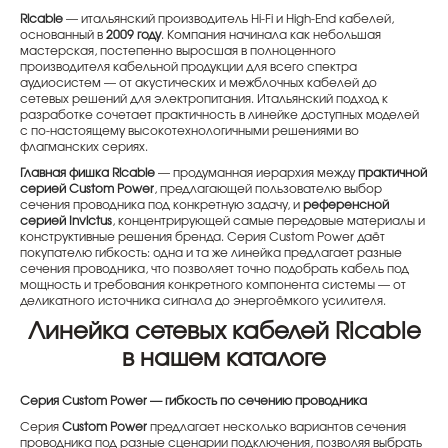
Ricable
— итальянский производитель Hi-Fi и High-End кабелей,
основанный в
2009 году
. Компания начинала как небольшая
мастерская, постепенно выросшая в полноценного
производителя кабельной продукции для всего спектра
аудиосистем — от акустических и межблочных кабелей до
сетевых решений для электропитания. Итальянский подход к
разработке сочетает практичность в линейке доступных моделей
с по-настоящему высокотехнологичными решениями во
флагманских сериях.
Главная фишка Ricable
— продуманная иерархия между
практичной
серией Custom Power
, предлагающей пользователю выбор
сечения проводника под конкретную задачу, и
референсной
серией Invictus
, концентрирующей самые передовые материалы и
конструктивные решения бренда. Серия Custom Power даёт
покупателю гибкость: одна и та же линейка предлагает разные
сечения проводника, что позволяет точно подобрать кабель под
мощность и требования конкретного компонента системы — от
деликатного источника сигнала до энергоёмкого усилителя.
Линейка сетевых кабелей Ricable
в нашем каталоге
Серия Custom Power — гибкость по сечению проводника
Серия
Custom Power
предлагает несколько вариантов сечения
проводника под разные сценарии подключения, позволяя выбрать