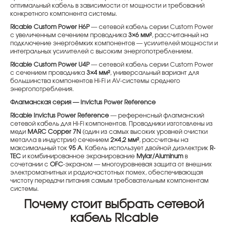
оптимальный кабель в зависимости от мощности и требований
конкретного компонента системы.
Ricable Custom Power H6P
— сетевой кабель серии Custom Power
с увеличенным сечением проводника
3×6 мм²
, рассчитанный на
подключение энергоёмких компонентов — усилителей мощности и
интегральных усилителей с высоким энергопотреблением.
Ricable Custom Power U4P
— сетевой кабель серии Custom Power
с сечением проводника
3×4 мм²
, универсальный вариант для
большинства компонентов Hi-Fi и AV-системы среднего
энергопотребления.
Флагманская серия — Invictus Power Reference
Ricable Invictus Power Reference
— референсный флагманский
сетевой кабель для Hi-Fi компонентов. Проводники изготовлены из
меди
MARC Copper 7N
(один из самых высоких уровней очистки
металла в индустрии) сечением
2×4,2 мм²
, рассчитаны на
максимальный ток
95 А
. Кабель использует двойной диэлектрик
R-
TEC
и комбинированное экранирование
Mylar/Aluminum
в
сочетании с
OFC
-экраном — многоуровневая защита от внешних
электромагнитных и радиочастотных помех, обеспечивающая
чистоту передачи питания самым требовательным компонентам
системы.
Почему стоит выбрать сетевой
кабель Ricable