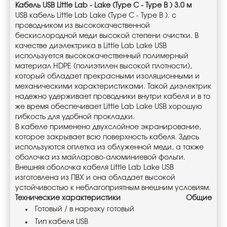
Кабель USB Little Lab - Lake (Type C - Type B ) 3.0 м
USB кабель Little Lab Lake (Type C - Type B ). с
проводником из высококачественной
бескислородной меди высокой степени очистки. В
качестве диэлектрика в Little Lab Lake USB
используется высококачественный полимерный
материал HDPE (полиэтилен высокой плотности),
который обладает прекрасными изоляционными и
механическими характеристиками. Такой диэлектрик
надежно удерживает проводники внутри кабеля и в то
же время обеспечивает Little Lab Lake USB хорошую
гибкость для удобной прокладки.
В кабеле применено двухслойное экранирование,
которое закрывает всю поверхность кабеля. Здесь
используются оплетка из облуженной меди, а также
оболочка из майларово-алюминиевой фольги.
Внешняя оболочка кабеля Little Lab Lake USB
изготовлена из ПВХ и она обладает высокой
устойчивостью к неблагоприятным внешним условиям.
Технические характеристики
Общие
Готовый / в нарезку готовый
Тип кабеля USB