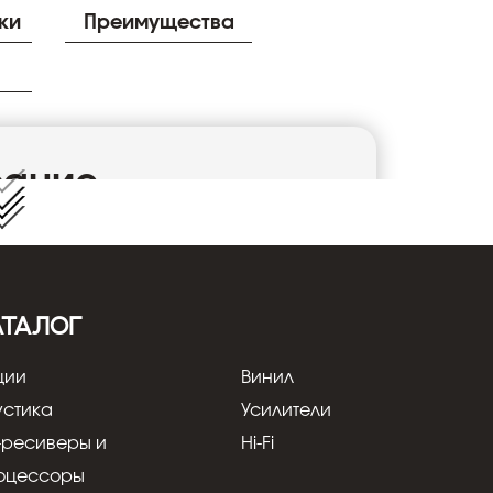
ки
Преимущества
сание
Toslink. Длина 1.0 метра. Диаметр: 7.5 мм.
e: > 250 Мегабит/с. Производитель:США.
АТАЛОГ
ции
Винил
устика
Усилители
-ресиверы и
Hi-Fi
оцессоры