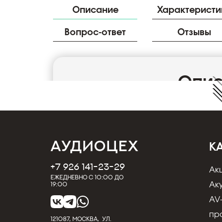
Описание
Характеристи
Вопрос-ответ
Отзывы
Опи
Цифровой Оптический кабель. Тип: Toslink - 
Цвет:Серый. Металические разъемы. BitRat
К
+7 926 141-23-29
Ак
Ежедневно с 10:00 до
Ак
19:00
AV
пр
121087, МОСКВА, УЛ.