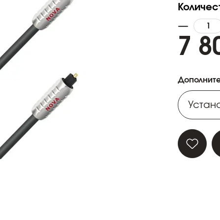
Количес
7 8
Дополните
Устано
Устано
Устано
Устано
Устано