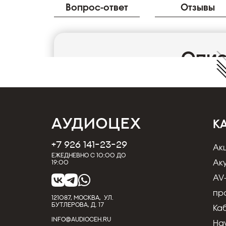
Вопрос-ответ
Отзывы
Опи
Кабель межблочный аудио MT-Power TOSLI
Компания MT-Power Electronics Limited, го
(Великобритания), специализируется на п
К
электронных AV-компонентов для инсталяци
акустических систем. Производство прохо
+7 926 141-23-29
Ак
ведущих заводах мира, производящих проду
Ежедневно с 10:00 до
брендов. Основными преимуществами комп
Ак
19:00
конкурентоспособным ценам, многочислен
AV
производства продукции под конкретные т
пр
121087, МОСКВА, УЛ.
БУТЛЕРОВА, Д. 17
Технические характеристики межблочного
Ка
Power
TOSLINK
DIAMOND
0.8
m
INFO@AUDIOCEH.RU
На