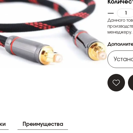
Количес
Данного тов
производств
менеджеру.
Дополните
Устано
Устано
Устано
Устано
Устано
ки
Преимущества