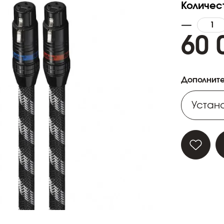
Количес
60 
Дополните
Устано
Устано
Устано
Устано
Устано