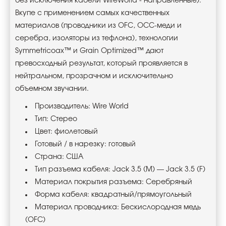
без исключения кабели WireWorld - направленные).
Вкупе с применением самых качественных
материалов (проводники из OFC, ОСС-меди и
серебра, изоляторы из тефлона), технологии
Symmetricoax™ и Grain Optimized™ дают
превосходный результат, который проявляется в
нейтральном, прозрачном и исключительно
объемном звучании.
Производитель: Wire World
Тип: Стерео
Цвет: фиолетовый
Готовый / в нарезку: готовый
Страна: США
Тип разъема кабеля: Jack 3.5 (M) — Jack 3.5 (F)
Материал покрытия разъема: Серебряный
Форма кабеля: квадратный/прямоугольный
Материал проводника: Беcкислородная медь
(OFC)