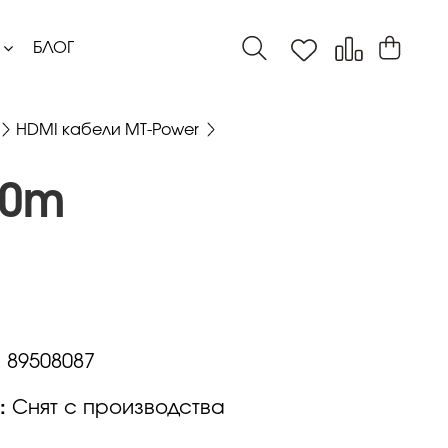
БЛОГ
HDMI кабели MT-Power
.0m
:
89508087
:
Снят с производства