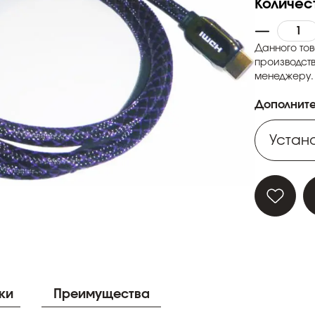
Количес
Данного тов
производств
менеджеру.
Дополните
Устано
Устано
Устано
Устано
Устано
ки
Преимущества