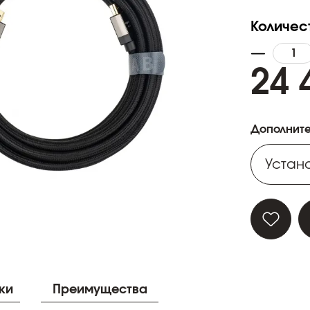
Количес
24 
Дополните
Устано
Устано
Устано
Устано
ки
Преимущества
Устано