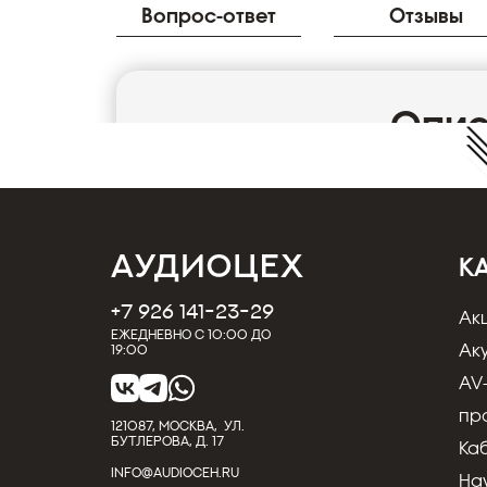
Вопрос-ответ
Отзывы
Опи
Кабель HDMI Little Lab Ocean 8К 3.0 м
Кабель Little Lab Ocean 8K HDMI даёт воз
компьютеры, игровые консоли PlayStation 5
OLED, QLED, AMOLED и LED-телевизорам.Кабе
Speed With Ethernet и обладает высочайше
К
основе конструкции лежат проводники из
(OFC) с индивидуальным тройным экранир
+7 926 141-23-29
Ак
общим экраном, надёжно защищающим сигн
Ежедневно с 10:00 до
пространства кабеля хлопковой нитью повы
Ак
19:00
используется мягкий термопластичный пол
AV
выполнена из прочного ПВХ. Для подключе
разъёмы Little Lab.
пр
121087, МОСКВА, УЛ.
Технические характеристики
БУТЛЕРОВА, Д. 17
Ка
Цвет изоляции черный
INFO@AUDIOCEH.RU
На
Страна (главный офис) Евросоюз