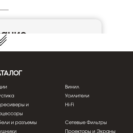
сание
можность подключать видеопроигрыватели,
 и Xbox Series X к мониторам, проекторам,
ль соответствует стандарту Ultra High
й пропускной способностью 48 Гбит/с. В
АТАЛОГ
 высококачественной бескислородной меди
ованием витых пар и дополнительным
ции
Винил
ал от помех. Заполнение внутреннего
шает гибкость, для изоляции жил
устика
Усилители
имер HDPE, а наружная оболочка
-ресиверы и
Hi-Fi
ния используются высококачественные
оцессоры
Общие
бели и разъемы
Сетевые Фильтры
ушники
Проекторы и Экраны