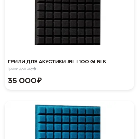
Грили для акустики JBL L100 GLBLK
Грили для аку�..
35 000
₽