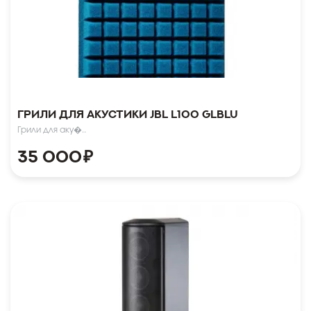
Грили для акустики JBL L100 GLBLU
Грили для аку�..
35 000
₽