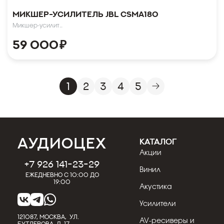
Микшер-усилитель JBL CSMA180
Микшер-усилит..
59 000
₽
1
2
3
4
5
КАТАЛОГ
Акции
+7 926 141-23-29
Винил
Ежедневно с 10:00 до
19:00
Акустика
Усилители
121087, МОСКВА, УЛ.
AV-ресиверы и
БУТЛЕРОВА, Д. 17