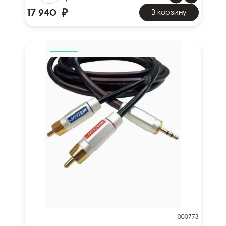
₽
17 940
В корзину
000773