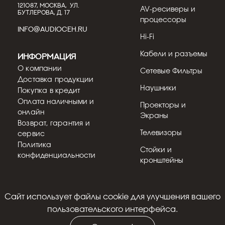
Thorens TD-403DD
121087, МОСКВА, УЛ.
AV-ресиверы и
БУТЛЕРОВА, Д. 17
Thorens TD-403DD дополняет линейку
процессоры
проигрывателей с прямым приводом plug-
INFO@AUDIOCEH.RU
and-play 400-й серии швейца...
Hi-Fi
Кабели и разъемы
Информация
Подробнее
О компании
Сетевые Фильтры
Доставка продукции
Наушники
Покупка в кредит
Оплата наличными и
Проекторы и
онлайн
Экраны
Возврат, гарантия и
Телевизоры
сервис
Политика
Стойки и
конфиденциальности
кронштейны
Cайт использует файлы cookie для улучшения вашего
21.07.2026
Кострицын Евгений
© 2018 - 2026
пользовательского интерфейса.
Обзор винилового проигрывателя