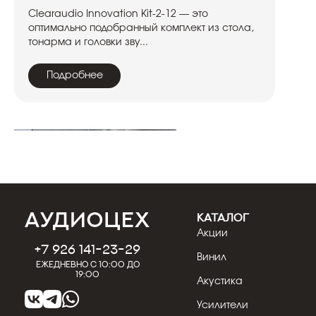
Clearaudio Innovation Kit-2-12 — это
оптимально подобранный комплект из стола,
тонарма и головки зву...
Подробнее
КАТАЛОГ
Акции
+7 926 141-23-29
Винил
Ежедневно с 10:00 до
19:00
Акустика
21.07.2026
Кострицын Евгений
Обзор винилового проигрывателя
Усилители