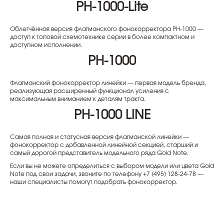
PH-1000-Lite
Облегчённая версия флагманского фонокорректора PH-1000 —
доступ к топовой схемотехнике серии в более компактном и
доступном исполнении.
PH-1000
Флагманский фонокорректор линейки — первая модель бренда,
реализующая расширенный функционал усиления с
максимальным вниманием к деталям тракта.
PH-1000 LINE
Самая полная и статусная версия флагманской линейки —
фонокорректор с добавленной линейной секцией, старший и
самый дорогой представитель модельного ряда Gold Note.
Если вы не можете определиться с выбором модели или цвета Gold
Note под свои задачи, звоните по телефону +7 (495) 128-24-78 —
наши специалисты помогут подобрать фонокорректор.