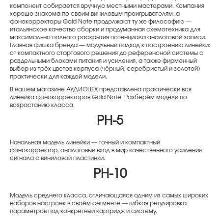
компонент собирается вручную местными мастерами. Компания
хорошо знакома по своим виниловым проигрывателям, а
фонокорректоры Gold Note продолжают ту же философию —
итальянское качество сборки и продуманная схемотехника для
максимально полного раскрытия потенциала аналоговой записи.
Главная фишка бренда — модульный подход к построению линейки:
от компактного стартового решения до референсной системы с
раздельными блоками питания и усиления, а также фирменный
выбор из трёх цветов корпуса (чёрный, серебристый и золотой)
практически для каждой модели.
В нашем магазине АУДИОЦЕХ представлена практически вся
линейка фонокорректоров Gold Note. Разберём модели по
возрастанию класса.
PH-5
Начальная модель линейки — точный и компактный
фонокорректор, аналоговый вход в мир качественного усиления
сигнала с виниловой пластинки.
PH-10
Модель среднего класса, отличающаяся одним из самых широких
наборов настроек в своём сегменте — гибкая регулировка
параметров под конкретный картридж и систему.