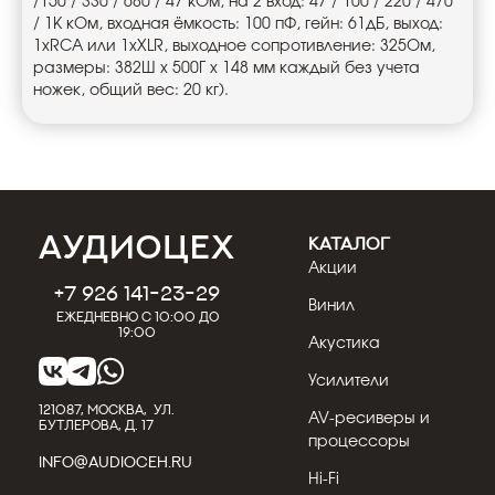
/150 / 330 / 680 / 47 kОм, на 2 вход: 47 / 100 / 220 / 470
/ 1K кОм, входная ёмкость: 100 пФ, гейн: 61дБ, выход:
1хRCA или 1xXLR, выходное сопротивление: 325Ом,
размеры: 382Ш x 500Г x 148 мм каждый без учета
ножек, общий вес: 20 кг).
КАТАЛОГ
Акции
+7 926 141-23-29
Винил
Ежедневно с 10:00 до
19:00
Акустика
Усилители
121087, МОСКВА, УЛ.
AV-ресиверы и
БУТЛЕРОВА, Д. 17
процессоры
INFO@AUDIOCEH.RU
Hi-Fi