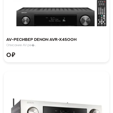
AV-ресивер Denon AVR-X4500H
Описание AV ре�..
0
₽