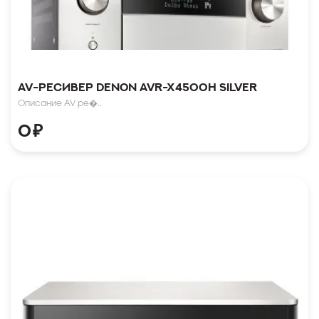
AV-ресивер Denon AVR-X4500H Silver
Описание AV ре�..
0
₽