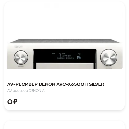
AV-Ресивер Denon AVC-X6500H Silver
AV ресивер DENON A..
0
₽