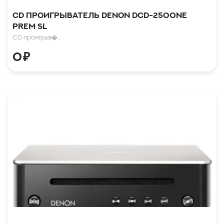
CD проигрыватель Denon DCD-2500NE
Prem SL
CD проигрыв�..
0
₽