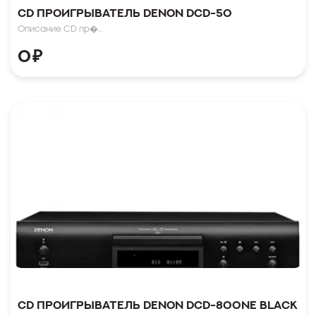
CD проигрыватель Denon DCD-50
Описание CD пр�..
0
₽
CD проигрыватель Denon DCD-800NE Black