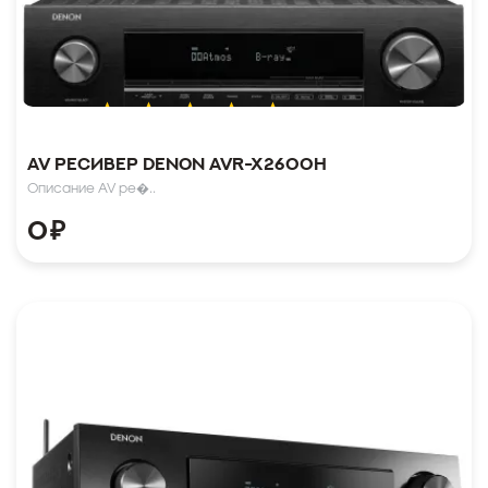
AV ресивер Denon AVR-X2600H
Описание AV ре�..
0
₽