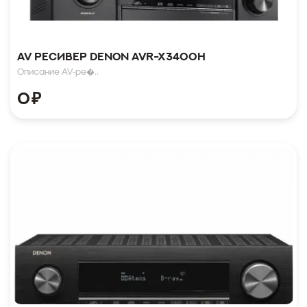
AV ресивер Denon AVR-X3400H
Описание AV-ре�..
0
₽