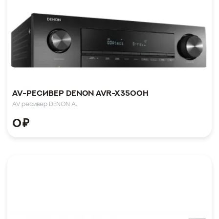
AV-Ресивер Denon AVR-X3500H
AV ресивер DENON A..
0
₽