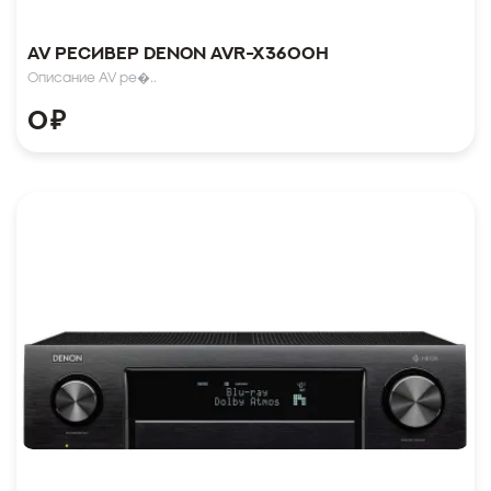
AV ресивер Denon AVR-X3600H
Описание AV ре�..
0
₽