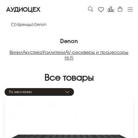
АУДИОЦЕХ
Бренды
Denon
Denon
Винил
Акустика
Усилители
AV-ресиверы и процессоры
Hi-Fi
Все товары
По умолчанию