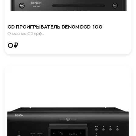
CD проигрыватель Denon DCD-100
Описание CD пр�..
0
₽