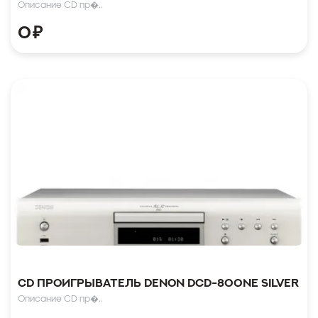
Описание CD пр�..
0
₽
CD проигрыватель Denon DCD-800NE Silver
Описание CD пр�..