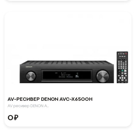
AV-Ресивер Denon AVC-X6500H
AV ресивер DENON A..
0
₽