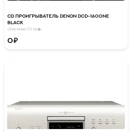
CD проигрыватель Denon DCD-1600NE
Black
Описание CD пр�..
0
₽