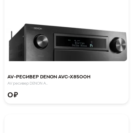
AV-Ресивер Denon AVC-X8500H
AV ресивер DENON A..
0
₽