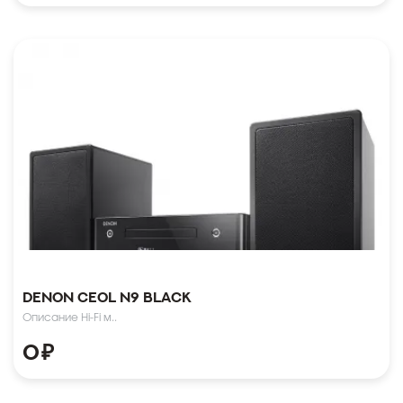
Denon CEOL N9 Black
Описание Hi-Fi м..
0
₽