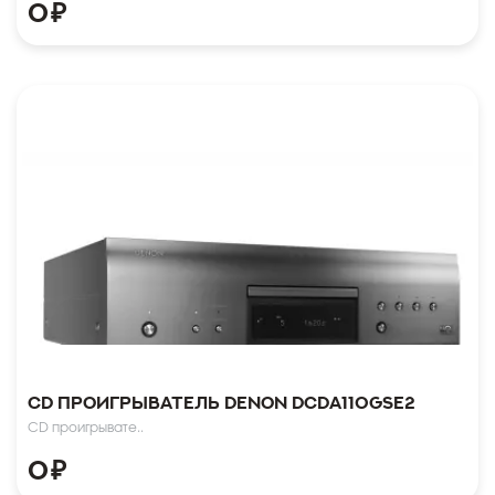
0
₽
CD проигрыватель Denon DCDA110GSE2
CD проигрывате..
0
₽