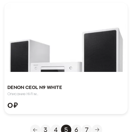
Denon CEOL N9 White
Описание Hi-Fi м..
0
₽
3
4
5
6
7