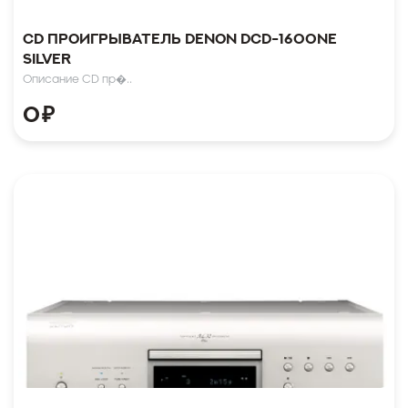
CD проигрыватель Denon DCD-1600NE
Silver
Описание CD пр�..
0
₽