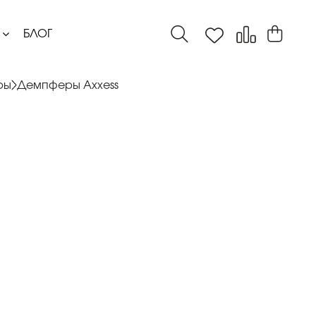
БЛОГ
ры
Демпферы Axxess