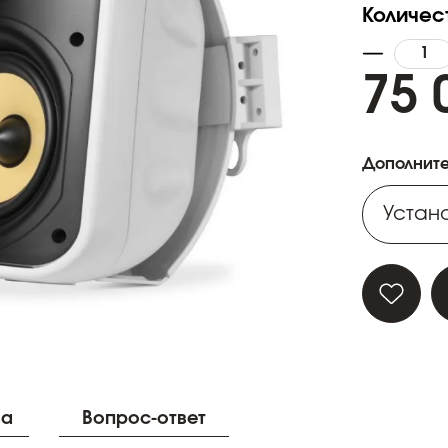
Количес
75 
Дополните
Устано
Устано
Устано
Устано
ва
Вопрос-ответ
Устано