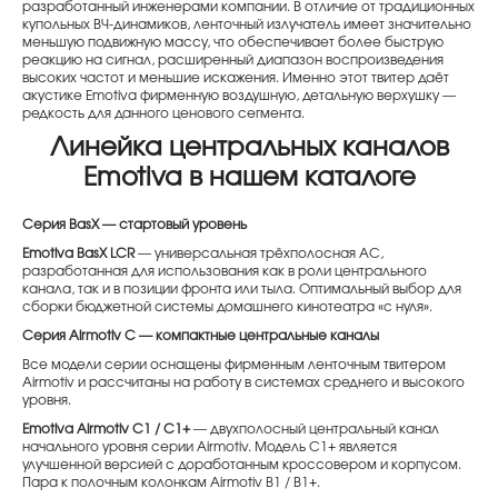
разработанный инженерами компании. В отличие от традиционных
купольных ВЧ-динамиков, ленточный излучатель имеет значительно
меньшую подвижную массу, что обеспечивает более быструю
реакцию на сигнал, расширенный диапазон воспроизведения
высоких частот и меньшие искажения. Именно этот твитер даёт
акустике Emotiva фирменную воздушную, детальную верхушку —
редкость для данного ценового сегмента.
Линейка центральных каналов
Emotiva в нашем каталоге
Серия BasX — стартовый уровень
Emotiva BasX LCR
— универсальная трёхполосная АС,
разработанная для использования как в роли центрального
канала, так и в позиции фронта или тыла. Оптимальный выбор для
сборки бюджетной системы домашнего кинотеатра «с нуля».
Серия Airmotiv C — компактные центральные каналы
Все модели серии оснащены фирменным ленточным твитером
Airmotiv и рассчитаны на работу в системах среднего и высокого
уровня.
Emotiva Airmotiv C1 / C1+
— двухполосный центральный канал
начального уровня серии Airmotiv. Модель C1+ является
улучшенной версией с доработанным кроссовером и корпусом.
Пара к полочным колонкам Airmotiv B1 / B1+.