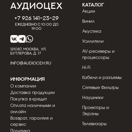
КАТАЛОГ
Акции
+7 926 141-23-29
31.07.2026
Кострицын Евгений
Винил
Ежедневно с 10:00 до
19:00
Обзор сабвуфера REL Classic 98:
Акустика
винтажный дизайн
Усилители
REL Classic 98 занимает особое место в
каталоге британского бренда — это модель,
121087, МОСКВА, УЛ.
AV-ресиверы и
БУТЛЕРОВА, Д. 17
разработанная специ...
процессоры
INFO@AUDIOCEH.RU
Hi-Fi
Подробнее
Кабели и разъемы
Информация
О компании
Сетевые Фильтры
Доставка продукции
Наушники
Покупка в кредит
Оплата наличными и
Проекторы и
онлайн
Экраны
Возврат, гарантия и
Телевизоры
сервис
Политика