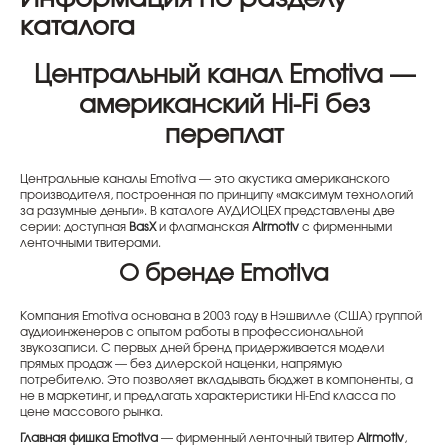
каталога
Центральный канал Emotiva —
американский Hi-Fi без
переплат
Центральные каналы Emotiva — это акустика американского
производителя, построенная по принципу «максимум технологий
за разумные деньги». В каталоге АУДИОЦЕХ представлены две
серии: доступная
BasX
и флагманская
Airmotiv
с фирменными
ленточными твитерами.
О бренде Emotiva
Компания Emotiva основана в 2003 году в Нэшвилле (США) группой
аудиоинженеров с опытом работы в профессиональной
звукозаписи. С первых дней бренд придерживается модели
прямых продаж — без дилерской наценки, напрямую
потребителю. Это позволяет вкладывать бюджет в компоненты, а
не в маркетинг, и предлагать характеристики Hi-End класса по
цене массового рынка.
Главная фишка Emotiva
— фирменный ленточный твитер
Airmotiv
,