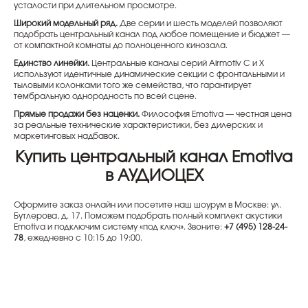
усталости при длительном просмотре.
Широкий модельный ряд.
Две серии и шесть моделей позволяют
подобрать центральный канал под любое помещение и бюджет —
от компактной комнаты до полноценного кинозала.
Единство линейки.
Центральные каналы серий Airmotiv C и X
используют идентичные динамические секции с фронтальными и
тыловыми колонками того же семейства, что гарантирует
тембральную однородность по всей сцене.
Прямые продажи без наценки.
Философия Emotiva — честная цена
за реальные технические характеристики, без дилерских и
маркетинговых надбавок.
Купить центральный канал Emotiva
в АУДИОЦЕХ
Оформите заказ онлайн или посетите наш шоурум в Москве: ул.
Бутлерова, д. 17. Поможем подобрать полный комплект акустики
Emotiva и подключим систему «под ключ». Звоните:
+7 (495) 128-24-
78
, ежедневно с 10:15 до 19:00.