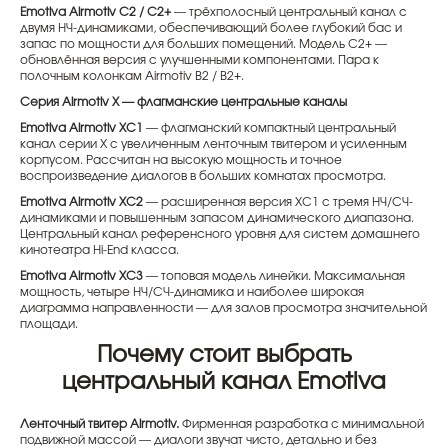
Emotiva Airmotiv C2 / C2+
— трёхполосный центральный канал с
двумя НЧ-динамиками, обеспечивающий более глубокий бас и
запас по мощности для больших помещений. Модель C2+ —
обновлённая версия с улучшенными компонентами. Пара к
полочным колонкам Airmotiv B2 / B2+.
Серия Airmotiv X — флагманские центральные каналы
Emotiva Airmotiv XC1
— флагманский компактный центральный
канал серии X с увеличенным ленточным твитером и усиленным
корпусом. Рассчитан на высокую мощность и точное
воспроизведение диалогов в больших комнатах просмотра.
Emotiva Airmotiv XC2
— расширенная версия XC1 с тремя НЧ/СЧ-
динамиками и повышенным запасом динамического диапазона.
Центральный канал референсного уровня для систем домашнего
кинотеатра Hi-End класса.
Emotiva Airmotiv XC3
— топовая модель линейки. Максимальная
мощность, четыре НЧ/СЧ-динамика и наиболее широкая
диаграмма направленности — для залов просмотра значительной
площади.
Почему стоит выбрать
центральный канал Emotiva
Ленточный твитер Airmotiv.
Фирменная разработка с минимальной
подвижной массой — диалоги звучат чисто, детально и без