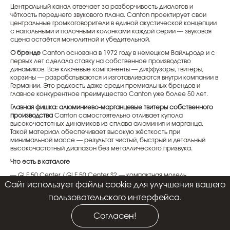
Центральный канал отвечает за разборчивость диалогов и
чёткость переднего звукового плана. Canton проектирует свои
центральные громкоговорители в единой акустической концепции
с напольными и полочными колонками каждой серии — звуковая
сцена остаётся монолитной и убедительной.
О бренде
Canton основана в 1972 году в немецком Вайльроде и с
первых лет сделала ставку на собственное производство
динамиков. Все ключевые компоненты — диффузоры, твитеры,
корзины — разрабатываются и изготавливаются внутри компании в
Германии. Это редкость даже среди премиальных брендов и
главное конкурентное преимущество Canton уже более 50 лет.
Главная фишка: алюминиево-марганцевые твитеры собственного
производства
Canton самостоятельно отливает купола
высокочастотных динамиков из сплава алюминия и марганца.
Такой материал обеспечивает высокую жёсткость при
минимальной массе — результат чистый, быстрый и детальный
высокочастотный диапазон без металлического призвука.
Что есть в каталоге
— GLE 50 Center / GLE 50 Center S2 — компактная модель
начального уровня, отличный старт для системы 5.1 — CD 250.3 —
Cайт использует файлы cookie для улучшения вашего
центральный канал серии CD, лаконичный дизайн и уверенная
пользовательского интерфейса.
середина — Ergo 655 CM — серия Ergo с алюминиево-
марганцевыми твитерами для ценителей детального звука —
Согласен!
TOWNUS 50 — современная серия с глянцевыми отделками для
представительных интерьеров — Atelier 550 — серия высокого