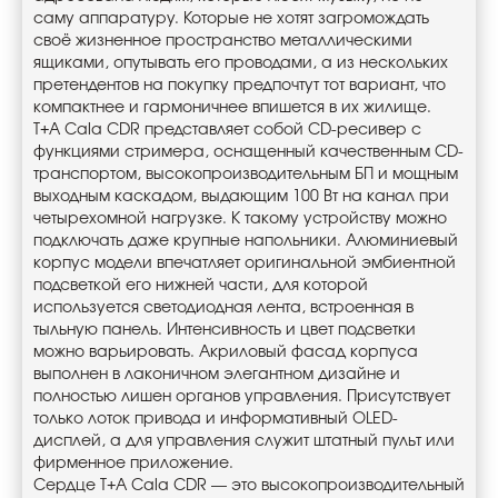
саму аппаратуру. Которые не хотят загромождать
своё жизненное пространство металлическими
ящиками, опутывать его проводами, а из нескольких
претендентов на покупку предпочтут тот вариант, что
компактнее и гармоничнее впишется в их жилище.
T+A Cala CDR представляет собой CD-ресивер с
функциями стримера, оснащенный качественным CD-
транспортом, высокопроизводительным БП и мощным
выходным каскадом, выдающим 100 Вт на канал при
четырехомной нагрузке. К такому устройству можно
подключать даже крупные напольники. Алюминиевый
корпус модели впечатляет оригинальной эмбиентной
подсветкой его нижней части, для которой
используется светодиодная лента, встроенная в
тыльную панель. Интенсивность и цвет подсветки
можно варьировать. Акриловый фасад корпуса
выполнен в лаконичном элегантном дизайне и
полностью лишен органов управления. Присутствует
только лоток привода и информативный OLED-
дисплей, а для управления служит штатный пульт или
фирменное приложение.
Сердце T+A Cala CDR — это высокопроизводительный