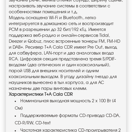
звучание речи, менять оттенки саунда, ширину сцены,
настраивать звучание системы в соответствии с
особенностями помещения и т.д.
Модель оснащена Wi-Fi и Bluetooth, легко
интегрируется в домашнюю сеть и воспроизводит
PCM в разрешении до 32 бит/192 кГц. Имеется
поддержка веб-радио и онлайн-сервисов Tidal,
Deezer и Qobuz, плюс встроенные тюнеры FM, FM-HD
и DAB+. Ресивер T+A Cala CDR имеет Pre Out, выход
для сабвуфера, LAN-порт и два аналоговых входа
RCA. Цифровая секция представлена тремя S/PDIF-
входами (два оптических и один коаксиальный),
парой USB для внешних носителей и одним
коаксиальным выходом. В угоду дизайну гнездо для
наушников вынесено в тыл корпуса, а для АС
назначены две пары винтовых клемм.
Характеристики T+A Cala CDR
Номинальная выходная мощность 2 х 100 Вт (4
Ом)
Поддерживаемые форматы CD-привода CD-DA,
CD-R/RW, CD-text
Частотная характеристика CD-проигрывателя 2