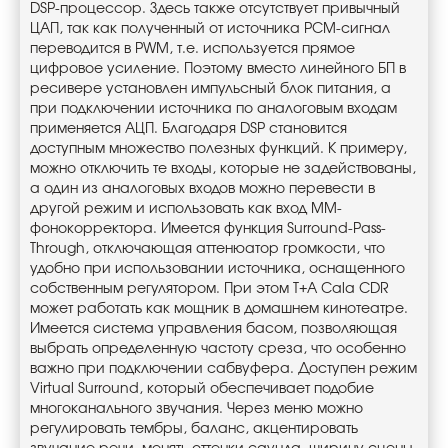
DSP-процессор. Здесь также отсутствует привычный
ЦАП, так как полученный от источника PCM-сигнал
переводится в PWM, т.е. используется прямое
цифровое усиление. Поэтому вместо линейного БП в
ресивере установлен импульсный блок питания, а
при подключении источника по аналоговым входам
применяется АЦП. Благодаря DSP становится
доступным множество полезных функций. К примеру,
можно отключить те входы, которые не задействованы,
а один из аналоговых входов можно перевести в
другой режим и использовать как вход MM-
фонокорректора. Имеется функция Surround-Pass-
Through, отключающая аттенюатор громкости, что
удобно при использовании источника, оснащенного
собственным регулятором. При этом T+A Cala CDR
может работать как мощник в домашнем кинотеатре.
Имеется система управления басом, позволяющая
выбрать определенную частоту среза, что особенно
важно при подключении сабвуфера. Доступен режим
Virtual Surround, который обеспечивает подобие
многоканального звучания. Через меню можно
регулировать тембры, баланс, акцентировать