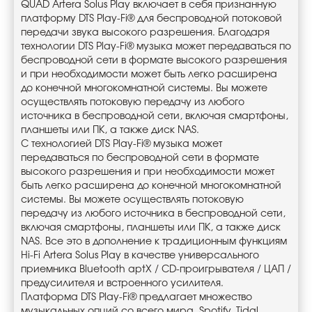
QUAD Artera Solus Play включает в себя признанную
платформу DTS Play-Fi® для беспроводной потоковой
передачи звука высокого разрешения. Благодаря
технологии DTS Play-Fi® музыка может передаваться по
беспроводной сети в формате высокого разрешения
и при необходимости может быть легко расширена
до конечной многокомнатной системы. Вы можете
осуществлять потоковую передачу из любого
источника в беспроводной сети, включая смартфоны,
планшеты или ПК, а также диск NAS.
С технологией DTS Play-Fi® музыка может
передаваться по беспроводной сети в формате
высокого разрешения и при необходимости может
быть легко расширена до конечной многокомнатной
системы. Вы можете осуществлять потоковую
передачу из любого источника в беспроводной сети,
включая смартфоны, планшеты или ПК, а также диск
NAS. Все это в дополнение к традиционным функциям
Hi-Fi Artera Solus Play в качестве универсального
приемника Bluetooth aptX / CD-проигрывателя / ЦАП /
предусилителя и встроенного усилителя.
Платформа DTS Play-Fi® предлагает множество
музыкальных опций со всего мира. Spotify, Tidal,