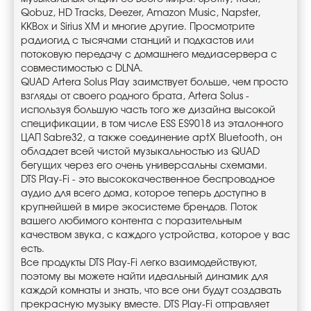
Qobuz, HD Tracks, Deezer, Amazon Music, Napster,
KKBox и Sirius XM и многие другие. Просмотрите
радиогид с тысячами станций и подкастов или
потоковую передачу с домашнего медиасервера с
совместимостью с DLNA.
QUAD Artera Solus Play заимствует больше, чем просто
взгляды от своего родного брата, Artera Solus -
используя большую часть того же дизайна высокой
спецификации, в том числе ESS ES9018 из эталонного
ЦАП Sabre32, а также соединение aptX Bluetooth, он
обладает всей чистой музыкальностью из QUAD
бегущих через его очень универсальны схемами.
DTS Play-Fi - это высококачественное беспроводное
аудио для всего дома, которое теперь доступно в
крупнейшей в мире экосистеме брендов. Поток
вашего любимого контента с поразительным
качеством звука, с каждого устройства, которое у вас
есть.
Все продукты DTS Play-Fi легко взаимодействуют,
поэтому вы можете найти идеальный динамик для
каждой комнаты и знать, что все они будут создавать
прекрасную музыку вместе. DTS Play-Fi отправляет