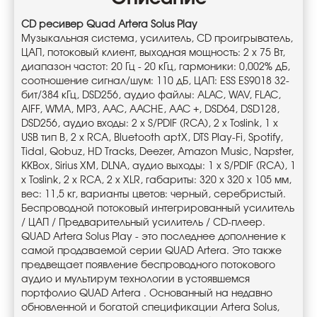
CD ресивер Quad Artera Solus Play
Музыкальная система, усилитель, CD проигрыватель,
ЦАП, потоковый клиент, выходная мощность: 2 х 75 Вт,
диапазон частот: 20 Гц - 20 кГц, гармоники: 0,002% дБ,
соотношение сигнал/шум: 110 дБ, ЦАП: ESS ES9018 32-
бит/384 кГц, DSD256, аудио файлы: ALAC, WAV, FLAC,
AIFF, WMA, MP3, AAC, AACHE, AAC +, DSD64, DSD128,
DSD256, аудио входы: 2 x S/PDIF (RCA), 2 x Toslink, 1 х
USB тип В, 2 x RCA, Bluetooth aptX, DTS Play-Fi, Spotify,
Tidal, Qobuz, HD Tracks, Deezer, Amazon Music, Napster,
KKBox, Sirius XM, DLNA, аудио выходы: 1 x S/PDIF (RCA), 1
x Toslink, 2 x RCA, 2 x XLR, габариты: 320 x 320 x 105 мм,
вес: 11,5 кг, варианты цветов: черный, серебристый.
Беспроводной потоковый интегрированный усилитель
/ ЦАП / Предварительный усилитель / CD-плеер.
QUAD Artera Solus Play - это последнее дополнение к
самой продаваемой серии QUAD Artera. Это также
предвещает появление беспроводного потокового
аудио и мультирум технологии в устоявшемся
портфолио QUAD Artera . Основанный на недавно
обновленной и богатой спецификации Artera Solus,