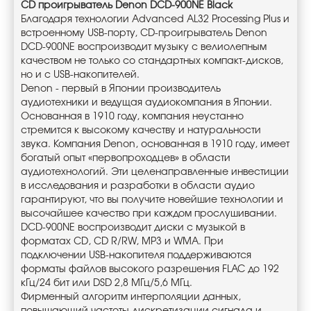
CD проигрыватель Denon DCD-900NE Black
Благодаря технологии Advanced AL32 Processing Plus и
встроенному USB-порту, CD-проигрыватель Denon
DCD-900NE воспроизводит музыку с велиолепным
качеством не только со стандартных компакт-дисков,
но и с USB-накопителей.
Denon - первый в Японии производитель
аудиотехники и ведущая аудиокомпания в Японии.
Основанная в 1910 году, компания неустанно
стремится к высокому качеству и натуральности
звука. Компания Denon, основанная в 1910 году, имеет
богатый опыт «первопроходцев» в области
аудиотехнологий. Эти целенаправленные инвестиции
в исследования и разработки в области аудио
гарантируют, что вы получите новейшие технологии и
высочайшее качество при каждом прослушивании.
DCD-900NE воспроизводит диски с музыкой в
форматах CD, CD R/RW, MP3 и WMA. При
подключении USB-накопителя поддерживаются
форматы файлов высокого разрешения FLAC до 192
кГц/24 бит или DSD 2,8 МГц/5,6 МГц.
Фирменный алгоритм интерполяции данных,