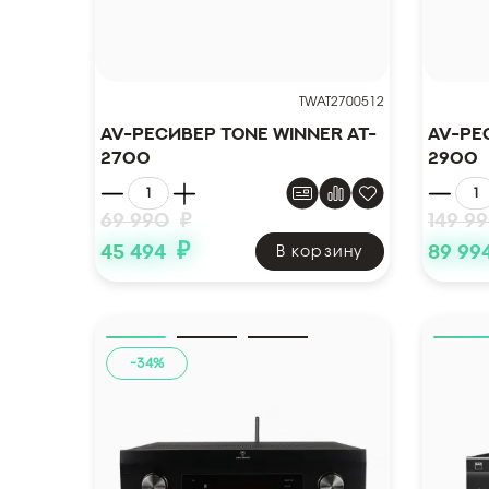
TWAT2700512
AV-ресивер Tone Winner AT-
AV-ре
2700
2900
69 990
₽
149 9
₽
45 494
89 99
В корзину
-34%