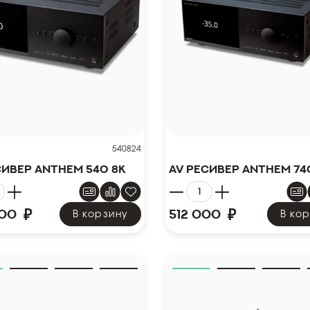
540824
сивер Anthem 540 8K
AV ресивер Anthem 74
₽
₽
000
512 000
В корзину
В ко