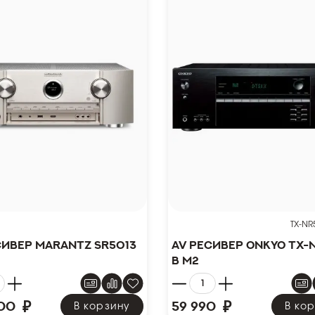
TX-NR
сивер Marantz SR5013
AV ресивер Onkyo TX-
B M2
₽
₽
00
59 990
В корзину
В ко