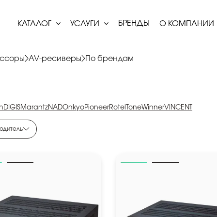
БРЕНДЫ
КАТАЛОГ
УСЛУГИ
О КОМПАНИИ
ессоры
AV-ресиверы
По брендам
n
DIGIS
Marantz
NAD
Onkyo
Pioneer
Rotel
ToneWinner
VINCENT
одитель