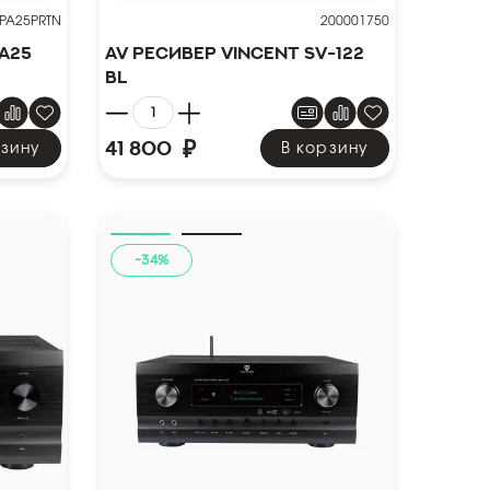
SPA25PRTN
200001750
A25
AV ресивер VINCENT SV-122
BL
₽
41 800
рзину
В корзину
-34%