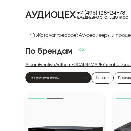
+7 (495) 128-24-78
АУДИОЦЕХ
ЕЖЕДНЕВНО С 10:15 ДО 19:00
Каталог товаров
AV-ресиверы и проц
По
брендам
Arcam
Emotiva
Anthem
FOCAL
PRIMARE
Yamaha
Deno
По умолчанию
Цена
Произв