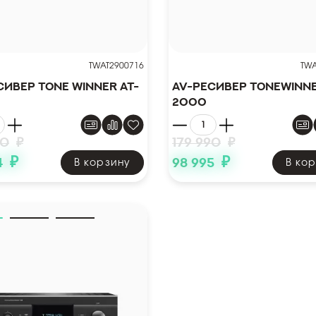
TWAT2900716
TWA
сивер Tone Winner AT-
AV-ресивер ToneWinne
2000
90
₽
179 990
₽
₽
₽
4
98 995
В корзину
В ко