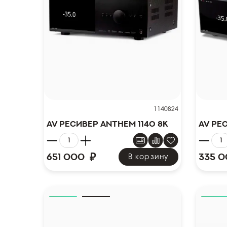
1140824
AV ресивер Anthem 1140 8K
AV ре
₽
651 000
335 
В корзину