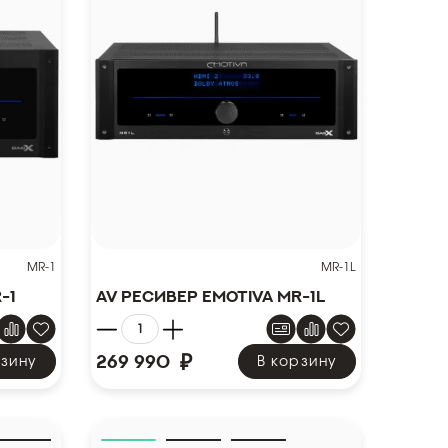
MR-1
MR-1L
-1
AV ресивер Emotiva MR-1L
₽
269 990
рзину
В корзину