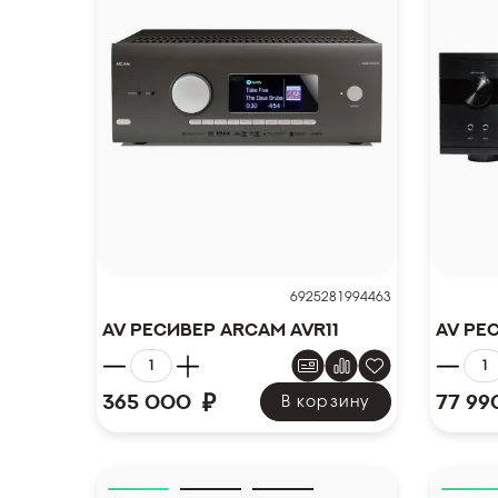
6925281994463
AV ресивер Arcam AVR11
AV Рес
₽
365 000
77 99
В корзину