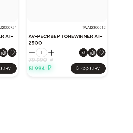
T2000724
TWAT2300512
r AT-
AV-ресивер ToneWinner AT-
2300
79 990
₽
₽
51 994
рзину
В корзину