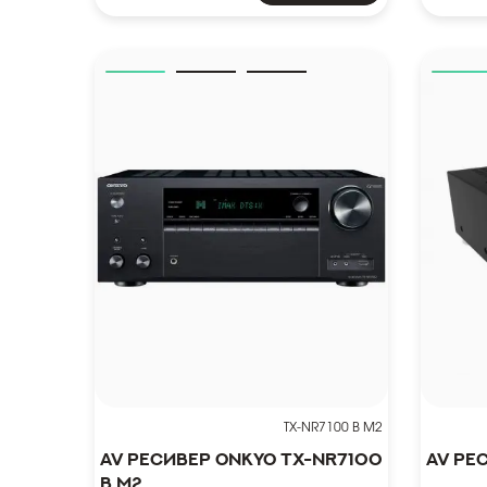
TX-NR7100 B M2
AV ресивер Onkyo TX-NR7100
AV ре
B M2