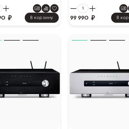
₽
₽
90
99 990
В корзину
В ко