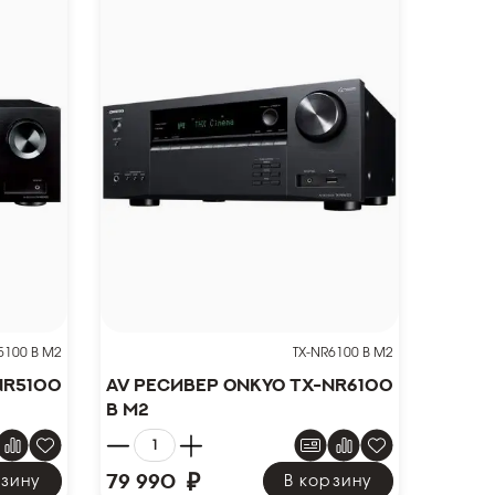
5100 B M2
TX-NR6100 B M2
NR5100
AV ресивер Onkyo TX-NR6100
B M2
₽
79 990
рзину
В корзину