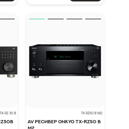
X-RZ 30 B
TX-RZ50 B M2
RZ30B
AV ресивер Onkyo TX-RZ50 B
M2