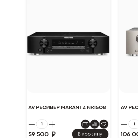
AV ресивер Marantz NR1508
AV ре
₽
59 500
106 0
В корзину