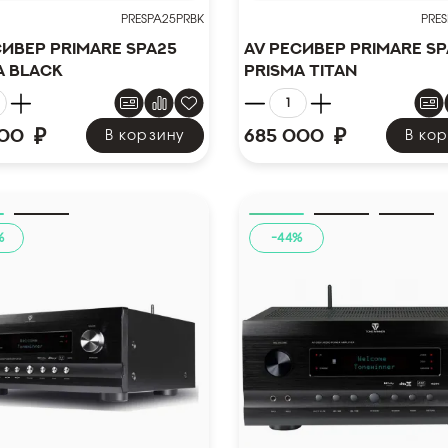
PRESPA25PRBK
PRE
сивер PRIMARE SPA25
AV ресивер PRIMARE SP
a Black
Prisma Titan
₽
₽
000
685 000
В корзину
В ко
%
-44%