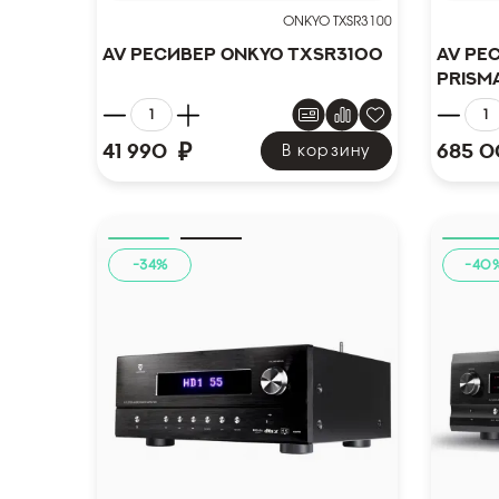
ONKYO TXSR3100
AV ресивер Onkyo TXSR3100
AV ре
Prism
₽
41 990
685 
В корзину
-34%
-40