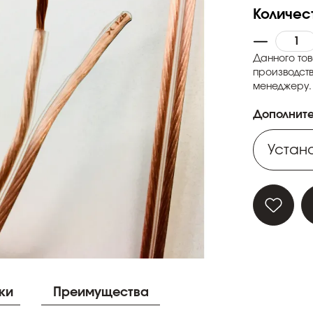
Количес
Данного тов
производств
менеджеру.
Дополните
Устано
Устано
Устано
Устано
ки
Преимущества
Устано