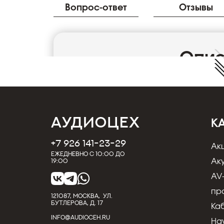
Вопрос-ответ
Отзывы
Опи
Акустический кабель Silent Wire LS-3 2x1.5 к
Двужильный акустический кабель Silent Wire
бескислородной меди OFC в Германии. Оче
К
качественной изоляции. Кабель прессован,
прокладки под плинтусом. Рекомендуется 
+7 926 141-23-29
Ак
колонок или хорошей встраиваемой акустик
Ежедневно с 10:00 до
Ак
19:00
Характеристики
AV
Тип: акустический кабель
пр
Цвет изоляции: прозрачный
121087, МОСКВА, УЛ.
БУТЛЕРОВА, Д. 17
Ка
Готовые кабели / в нарезку: в нарезку
INFO@AUDIOCEH.RU
Страна: Германия
На