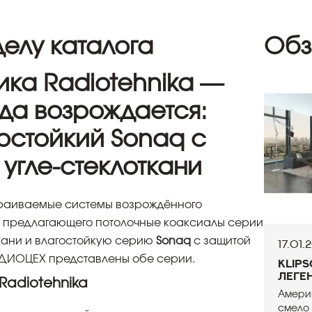
елу каталога
Обз
ика Radiotehnika —
да возрождается:
агостойкий Sonaq с
угле-стеклоткани
страиваемые системы возрождённого
, предлагающего потолочные коаксиалы серии
ткани и влагостойкую серию
Sonaq
с защитой
17.01.
 АУДИОЦЕХ представлены обе серии.
Klip
леге
Radiotehnika
Амери
смело 