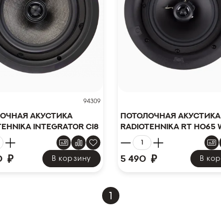
94309
очная акустика
Потолочная акустика
tehnika Integrator Ci8
Radiotehnika RT HO65 
₽
₽
0
5 490
В корзину
В ко
1