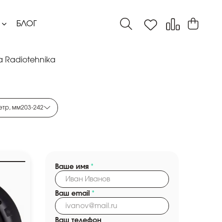
БЛОГ
 Radiotehnika
етр, мм
203
-
242
Ваше имя
*
Ваш email
*
Ваш телефон