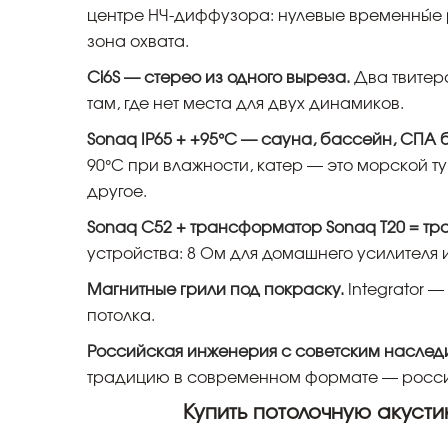
центре НЧ-диффузора: нулевые временны́е
зона охвата.
Ci6S — стерео из одного выреза.
Два твитер
там, где нет места для двух динамиков.
Sonaq IP65 + +95°C — сауна, бассейн, СПА 
90°C при влажности, катер — это морской ту
другое.
Sonaq C52 + трансформатор Sonaq T20 = тр
устройства: 8 Ом для домашнего усилителя 
Магнитные грили под покраску.
Integrator —
потолка.
Российская инженерия с советским наслед
традицию в современном формате — росси
Купить потолочную акусти