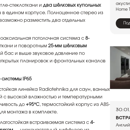
акусти
угле-стеклоткани и
два шёлковых купольных
Home T
в в едином корпусе. Полноценное стерео из
евозможно разместить два отдельных
По
оаксиальная потолочная система с
8-
откани и поворотным
25-мм шёлковым
ий бас и выше звуковое давление по
открытых планировок и фронтальных каналов
 системы IP65
ойкая линейка Radiotehnika для саун, ванных
й с высокой влажностью и температурными
йчивость до
+95°C
, термостойкий корпус из ABS-
30.01
для монтажа в комплекте.
Встр
лагостойкая встраиваемая система с
4-
Англий