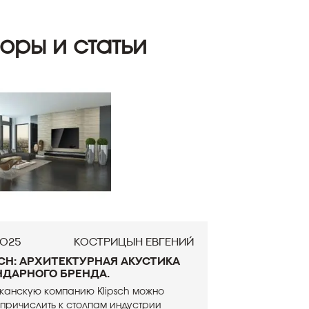
оры и статьи
2025
Кострицын Евгений
sch: архитектурная акустика
ндарного бренда.
канскую компанию Klipsch можно
причислить к столпам индустрии