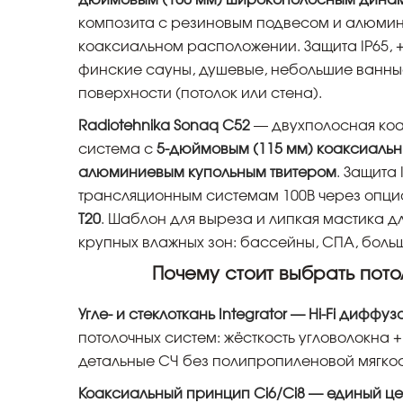
дюймовым (100 мм) широкополосным дина
композита с резиновым подвесом и алюмини
коаксиальном расположении. Защита IP65, 
финские сауны, душевые, небольшие ванные
поверхности (потолок или стена).
Radiotehnika Sonaq C52
— двухполосная коа
система с
5-дюймовым (115 мм) коаксиаль
алюминиевым купольным твитером
. Защита
трансляционным системам 100В через опц
T20
. Шаблон для выреза и липкая мастика д
крупных влажных зон: бассейны, СПА, боль
Почему стоит выбрать пото
Угле- и стеклоткань Integrator — Hi-Fi диффуз
потолочных систем: жёсткость угловолокна +
детальные СЧ без полипропиленовой мягкос
Коаксиальный принцип Ci6/Ci8 — единый це