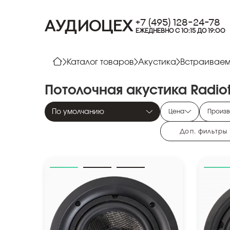
+7 (495) 128-24-78
АУДИОЦЕХ
ЕЖЕДНЕВНО С 10:15 ДО 19:00
Каталог товаров
Акустика
Встраиваем
Потолочная
акустика
Radio
По умолчанию
Цена
Произв
Доп. фильтры