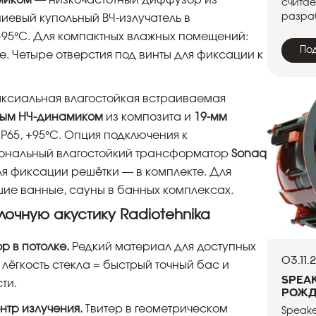
миком
— низкочастотный диффузор из
считае
разраб
евый купольный ВЧ-излучатель в
+95°C. Для компактных влажных помещений:
По
. Четыре отверстия под винты для фиксации к
ксиальная влагостойкая встраиваемая
ным НЧ-динамиком
из композита и
19-мм
 IP65, +95°C. Опция подключения к
иональный влагостойкий трансформатор
Sonaq
ля фиксации решётки — в комплекте. Для
шие ванные, сауны в банных комплексах.
лочную акустику Radiotehnika
ор в потолке.
Редкий материал для доступных
03.11.
 лёгкость стекла = быстрый точный бас и
Speak
ти.
рожд
нтр излучения.
Твитер в геометрическом
Speake