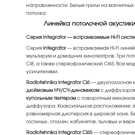
направленности. Белые грили на магнитных
потолка.
Линейка потолочной акустики
Серия Integrator — встраиваемые Hi-Fi сист
Серия
Integrator
— встраиваемая Hi-Fi линей
мультирум и домашних кинотеатров. Три пот
Ci8, а также стереофонический Ci6S. Все мо
усилителями.
Radiotehnika Integrator Ci6
— двухполосная к
дюймовым НЧ/СЧ-динамиком
с диффузоро
купольным твитером
с поворотным механизм
диффузора. Коаксиальное расположение: е
равномерная дисперсия в широкой зоне. Бе
гостиных, спален, кабинетов, тыловых и вер
Radiotehnika Integrator Ci6S
— стереофоничес