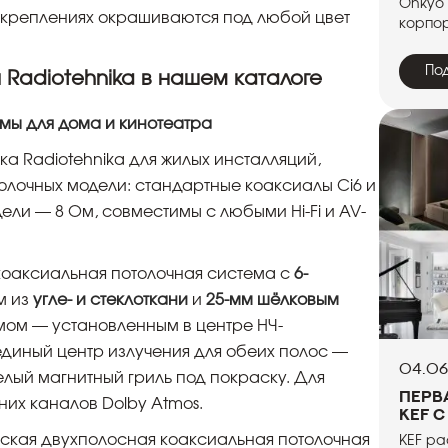
Onkyo
 креплениях окрашиваются под любой цвет
корпор
По
 Radiotehnika в нашем каталоге
емы для дома и кинотеатра
ка Radiotehnika для жилых инсталляций,
олочных модели: стандартные коаксиалы Ci6 и
дели — 8 Ом, совместимы с любыми Hi-Fi и AV-
оаксиальная потолочная система с
6-
м из
угле- и стеклоткани
и
25-мм шёлковым
ом — установленным в центре НЧ-
диный центр излучения для обеих полос —
04.06
лый магнитный гриль под покраску. Для
Перв
хних каналов Dolby Atmos.
KEF c
кая двухполосная коаксиальная потолочная
KEF ра