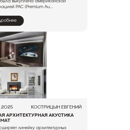
 была выкуплена американской
ацией PAC (Premium Au...
дробнее
.2025
Кострицын Евгений
ая архитектурная акустика
 MAT
сширяет линейку архитектурных