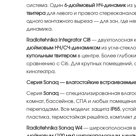
система. Один
6-дюймовый НЧ-динамик
из 
твитера
для левого и правого стереоканало
одного монтажного выреза — для зон, где н
динамика.
Radiotehnika Integrator Ci8
— двухполосная к
дюймовым НЧ/СЧ-динамиком
из угле-стекл
купольным твитером
в центре. Более глубок
сравнению с Ci6. Для крупных помещений, 
кинотеатра.
Серия Sonaq — влагостойкие встраиваемые
Серия
Sonaq
— специализированная влагост
комнат, бассейнов, СПА и любых помещени
перепадами. Все модели: защита
IP65
, усто
пластика, термостойкая решётка, комплект 
Radiotehnika Sonaq W4
— широкополосная в