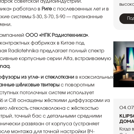
арок советской аудиоиндустрии.
высоко
ника» работало в
Риге
с послевоенных лет и в
ие системы S-30, S-70, S-90 — признанные
По
мени.
омпанией
ООО «НПК Радиотехника»
.
 контрактных фабриках в Китае под
я Radiotehnika предлагает полный спектр
ассивные корпусные серии Alfa, встраиваемую
onaq
.
фузоры из угле- и стеклоткани
в коаксиальных
анные шёлковые твитеры
с поворотным
ступных потолочных систем использует
i6 и Ci8 оснащены жёсткими диффузорами из
04.07
о лёгкость стекловолокна с жёсткостью
Klip
стрый, точный бас с детальными средними
дома
нически развязан от корпуса (устраняет
Когда 
сле монтажа для точной настройки ВЧ-