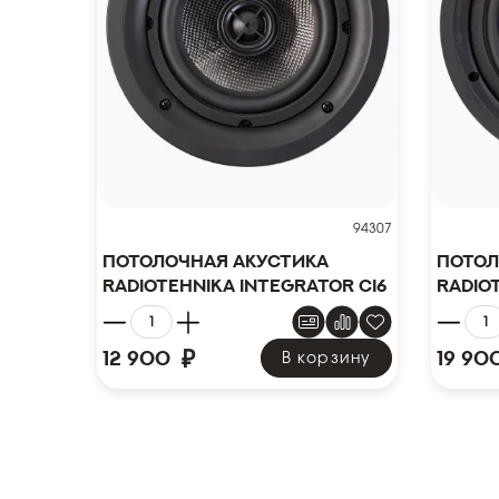
94307
Потолочная акустика
Потол
Radiotehnika Integrator Ci6
Radio
₽
12 900
19 90
В корзину