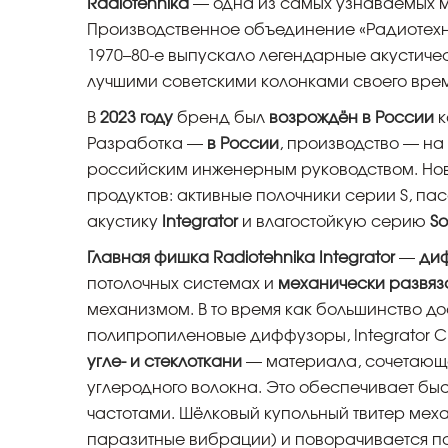
Radiotehnika
— одна из самых узнаваемых м
Производственное объединение «Радиотех
1970–80-е выпускало легендарные акустическ
лучшими советскими колонками своего вре
В
2023 году
бренд был
возрождён в России
к
Разработка —
в России
, производство — на
российским инженерным руководством. Нова
продуктов: активные полочники серии S, п
акустику
Integrator
и влагостойкую серию
S
Главная фишка Radiotehnika Integrator
—
диф
потолочных системах и
механически развяз
механизмом. В то время как большинство до
полипропиленовые диффузоры, Integrator C
угле- и стеклоткани
— материала, сочетающег
углеродного волокна. Это обеспечивает бы
частотами. Шёлковый купольный твитер меха
паразитные вибрации) и поворачивается по