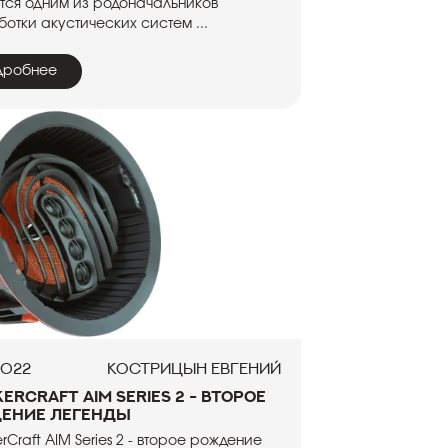
тся одним из родоначальников
отки акустических систем ...
дробнее
2022
Кострицын Евгений
erCraft AIM Series 2 - второе
ение легенды
rCraft AIM Series 2 - второе рождение