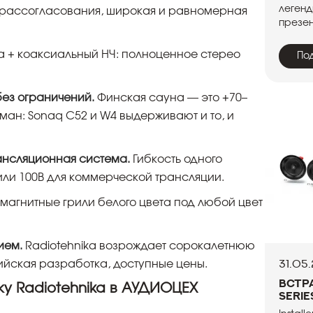
легенд
 рассогласования, широкая и равномерная
презен
а + коаксиальный НЧ: полноценное стерео
По
без ограничений.
Финская сауна — это +70–
ман: Sonaq C52 и W4 выдерживают и то, и
ансляционная система.
Гибкость одного
или 100В для коммерческой трансляции.
 магнитные грили белого цвета под любой цвет
ием.
Radiotehnika возрождает сорокалетнюю
31.05
йская разработка, доступные цены.
Встр
ку Radiotehnika в АУДИОЦЕХ
Serie