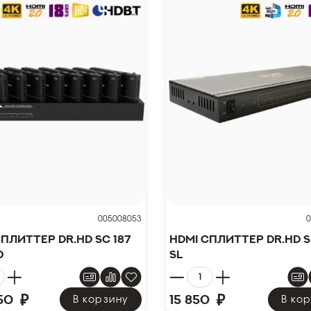
005008053
0
сплиттер Dr.HD SC 187
HDMI сплиттер Dr.HD SP
0
SL
₽
₽
50
15 850
В корзину
В ко