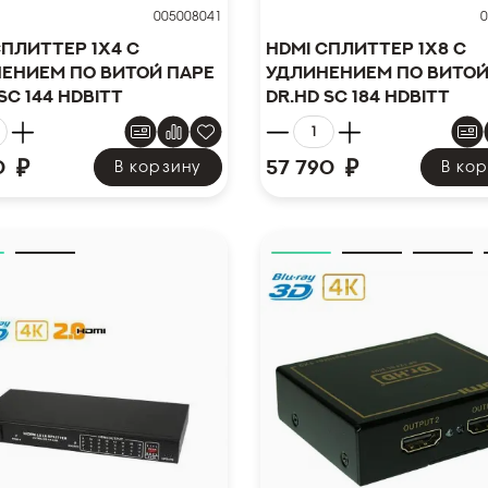
005008041
0
сплиттер 1x4 с
HDMI сплиттер 1x8 с
ением по витой паре
удлинением по витой
SC 144 HDBitT
Dr.HD SC 184 HDBitT
₽
₽
0
57 790
В корзину
В ко