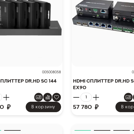
005008058
0
сплиттер Dr.HD SC 144
HDMI сплиттер Dr.HD S
EX90
₽
₽
00
57 780
В корзину
В ко