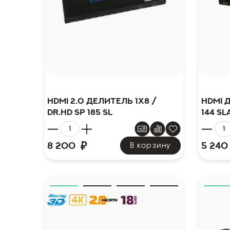
HDMI 2.0 делитель 1x8 /
HDMI д
Dr.HD SP 185 SL
144 SL
₽
8 200
5 240
В корзину