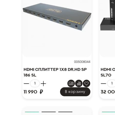
005008044
HDMI сплиттер 1x8 Dr.HD SP
HDMI 
186 SL
SL70
₽
11 990
32 0
В корзину