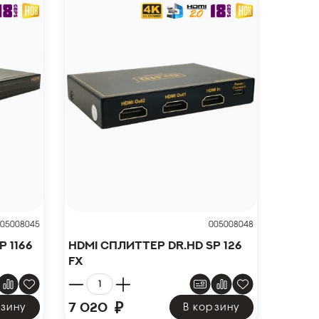
05008045
005008048
 1166
HDMI сплиттер Dr.HD SP 126
FX
₽
7 020
рзину
В корзину