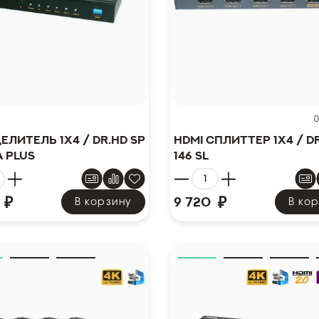
0
елитель 1x4 / Dr.HD SP
HDMI сплиттер 1x4 / D
A Plus
146 SL
₽
₽
9 720
В корзину
В ко