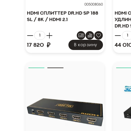
005008060
HDMI сплиттер Dr.HD SP 188
HDMI 
SL / 8K / HDMI 2.1
удлин
Dr.HD 
₽
17 820
44 01
В корзину