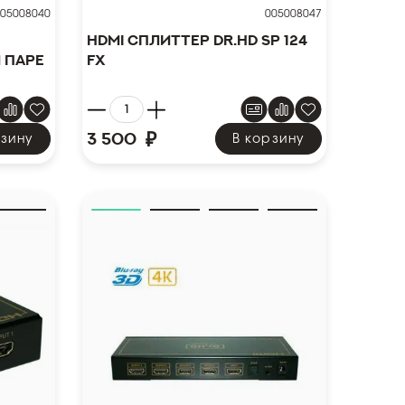
05008040
005008047
HDMI сплиттер Dr.HD SP 124
 паре
FX
₽
3 500
рзину
В корзину