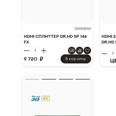
005008050
HDMI сплиттер Dr.HD SP 146
HDMI 2
FX
Dr.HD 
₽
9 720
В корзину
Ц