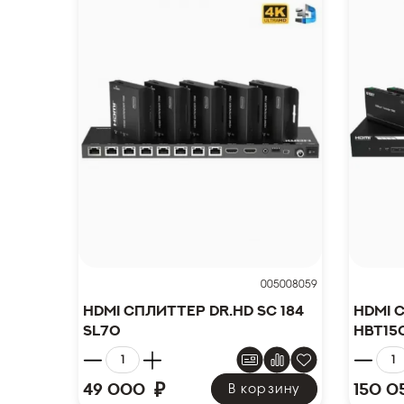
005008059
HDMI сплиттер Dr.HD SC 184
HDMI 
SL70
HBT15
₽
49 000
150 0
В корзину