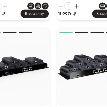
₽
₽
11 990
В корзину
В ко