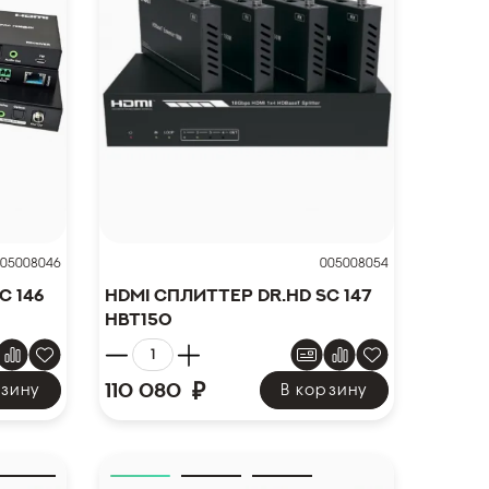
05008046
005008054
C 146
HDMI сплиттер Dr.HD SC 147
HBT150
₽
110 080
рзину
В корзину